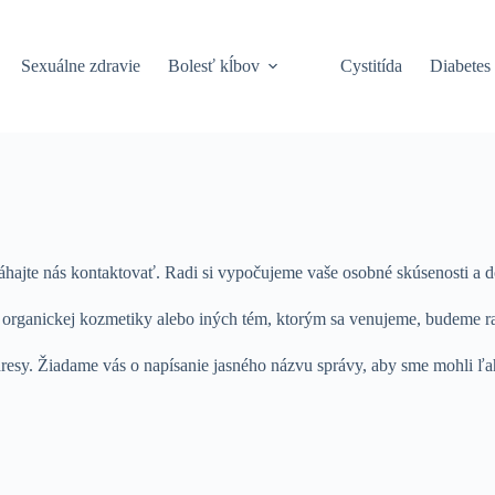
Sexuálne zdravie
Bolesť kĺbov
Cystitída
Diabetes
váhajte nás kontaktovať. Radi si vypočujeme vaše osobné skúsenosti a 
a organickej kozmetiky alebo iných tém, ktorým sa venujeme, budeme rad
resy. Žiadame vás o napísanie jasného názvu správy, aby sme mohli ľa