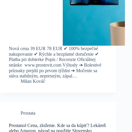
Nová cena 39 EUR 78 EUR ✔ 100% bezpečné
nakupovanie ✔ Rýchle a bezplatné doručenie ✔
Platba pri dobierke Popis / Recenzie Оficiálnej
stránke www.prostovit.com Výhody ➔ Bolestivé
príznaky prejdú po prvom týždni ➔ Močenie sa
stáva stabilným, nepresným, zápal…
Milan Kováč
Prostata
Prostanol Cena, zloženie. Kde sa da kúpiť? Lekáreň
alebo Amazon, návod na použitie Slovensko