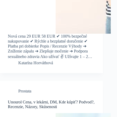
Nová cena 29 EUR 58 EUR ✔ 100% bezpečné
nakupovanie ✔ Rýchle a bezplatné doručenie ✔
Platba pri dobierke Popis / Recenzie Výhody ➔
Zníženie zápalu ➔ Zlepšuje močenie ➔ Podpora
sexuálneho zdravia Ako užívať ✌️ Užívajte 1 – 2…
Katarína Horváthová
Prostata
Unourol Cena, v lekárni, DM, Kde kúpiť? Podvod?,
Recenzie, Názory, Skúsenosti