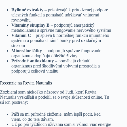
Bylinné extrakty
– prispievajú k prirodzenej podpore
telesných funkcií a pomáhajú udržiavať vnútornú
rovnováhu
Vitamíny skupiny B
– podporujú energetický
metabolizmus a správne fungovanie nervového systému
Vitamín C
– prispieva k normálnej funkcii imunitného
systému a pomáha chrániť bunky pred oxidačným
stresom
Minerálne látky
– podporujú správne fungovanie
organizmu a dopĺňajú dôležité živiny
Prírodné antioxidanty
– pomáhajú chrániť
organizmus pred škodlivými vplyvmi prostredia a
podporujú celkovú vitalitu
Recenzie na Revita Naturalis
Zozbieral som niekoľko názorov od ľudí, ktorí Revita
Naturalis vyskúšali a podelili sa o svoje skúsenosti online. Tu
sú ich postrehy:
Páči sa mi prírodné zloženie, mám lepší pocit, keď
viem, čo do tela dávam.
Už po pár týždňoch užívania som si všimol viac energie