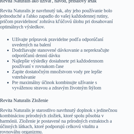
Revita Naturalis ako užívať, návod, príbalový leták
Revita Naturalis je navrhnutý tak, aby jeho používanie bolo
jednoduché a ľahko zapadlo do vašej každodennej rutiny,
pričom pravidelnosť zohráva kľúčovú úlohu pri dosahovaní
optimálnych výsledkov.
Užívajte prípravok pravidelne podľa odporúčaní
uvedených na balení
Dodržiavajte stanovené dávkovanie a neprekračujte
odporúčanú dennú dávku
Najlepšie výsledky dosiahnete pri každodennom
používaní v rovnakom čase
Zapite dostatočným množstvom vody pre lepšie
vstrebávanie
Pre maximálny účinok kombinujte užívanie s
vyváženou stravou a zdravým životným štýlom
Revita Naturalis Zloženie
Revita Naturalis je starostlivo navrhnutý doplnok s jedinečnou
kombináciou prírodných zložiek, ktoré spolu pôsobia v
harmónii. Zloženie je postavené na prírodných extraktoch a
účinných látkach, ktoré podporujú celkovú vitalitu a
rovnováhu organizmu.