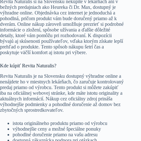
Revita Naturalis si na Slovensku nekúpite v lekárňach ani v
bežných predajniach ako Heureka či Dr. Max, dostupný je
výhradne online. Objednávka cez internet je jednoduchá a
pohodlná, pričom produkt vám bude doručený priamo až k
dverám. Online nákup zároveň umožňuje prezrieť si podrobné
informácie o zložení, spôsobe užívania a ďalšie dôležité
detaily, ktoré vám pomôžu pri rozhodovaní. K dispozícii
bývajú aj skúsenosti používateľov, vďaka ktorým získate lepší
prehľad o produkte. Tento spôsob nákupu šetrí čas a
poskytuje väčší komfort aj istotu pri výbere.
Kde kúpiť Revita Naturalis?
Revita Naturalis je na Slovensku dostupný výhradne online a
nenájdete ho v miestnych lekárňach, čo zaručuje kontrolovaný
predaj priamo od výrobcu. Tento produkt si môžete zakúpiť
iba na oficiálnej webovej stránke, kde máte istotu originality a
aktuálnych informácií. Nákup cez oficiálny zdroj prináša
výhodnejšie podmienky a pohodlné doručenie až domov bez
zbytočných sprostredkovateľov.
istota originálneho produktu priamo od výrobcu
výhodnejšie ceny a možné špeciálne ponuky
pohodlné doručenie priamo na vašu adresu
dostupná zákaznícka podpora pri otázkach