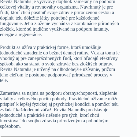
Revita Naturalis je výživový doplnok zameraný na podporu
celkovej vitality a rovnováhy organizmu. Navrhnutý je pre
ľudí, ktorí chcú posilniť svoje zdravie prirodzenou cestou a
doplniť telu dôležité látky potrebné pre každodenné
fungovanie. Jeho zloženie vychádza z kombinácie prírodných
zložiek, ktoré sú tradične využívané na podporu imunity,
energie a regenerácie.
Produkt sa užíva v praktickej forme, ktorá umožňuje
jednoduché zaradenie do bežnej dennej rutiny. Vďaka tomu je
vhodný aj pre zaneprázdnených ľudí, ktorí hľadajú efektívny
spôsob, ako sa starať o svoje zdravie bez zložitých príprav.
Revita Naturalis je určený na dlhodobejšie užívanie, pričom
jeho cieľom je postupne podporovať prirodzené procesy v
tele.
Zameriava sa najmä na podporu obranyschopnosti, zlepšenie
vitality a celkového pocitu pohody. Pravidelné užívanie môže
prispieť k lepšej fyzickej aj psychickej kondícii a pomôcť telu
zvládať každodennú záťaž. Revita Naturalis predstavuje
jednoduché a praktické riešenie pre tých, ktorí chcú
investovať do svojho zdravia prirodzeným a pohodlným
spôsobom.