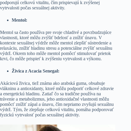
podporujú celkovú vitalitu, čím prispievajú k zvýšenej
vytrvalosti počas sexuálnej aktivity.
Mentol:
Mentol sa často používa pre svoje chladivé a povzbudzujúce
vlastnosti, ktoré môžu zvýšiť bdelosť a znížiť únavu. V
kontexte sexuálnej výdrže môže mentol zlepšiť sústredenie a
relaxáciu, znížiť hladinu stresu a potenciálne zvýšiť sexuálnu
výdrž. Okrem toho môže mentol pomôcť stimulovať prietok
krvi, čo môže prispieť k zvýšeniu vytrvalosti a výkonu.
Živica z Acacia Senegal:
Akáciová živica, tiež známa ako arabská guma, obsahuje
vlákninu a antioxidanty, ktoré môžu podporiť celkové zdravie
a energetickú hladinu. Zatiaľ čo sa tradične používa na
trávenie a metabolizmus, jeho antioxidačné vlastnosti môžu
pomôcť znížiť zápal a únavu, čím nepriamo zvyšujú sexuálnu
výdrž. Tým, že zlepšuje celkovú vitalitu, pomáha podporovať
fyzickú vytrvalosť počas sexuálnej aktivity.