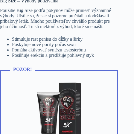
Big Size – Výhody používania
Použitie Big Size podľa pokynov môže priniesť významné
výhody. Uistite sa, že ste si pozorne prečítali a dodržiavali
príbalový leták. Mnoho používateľov chválilo produkt pre
jeho účinnosť. Tu sú niektoré z výhod, ktoré sme našli.
Stimuluje rast penisu do dĺžky a šírky
Poskytuje nové pocity počas sexu
Pomáha aktivovať syntézu testosterónu
Posilňuje erekciu a predlžuje pohlavný styk
POZOR!