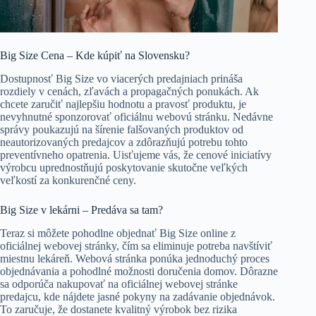
Big Size Cena – Kde kúpiť na Slovensku?
Dostupnosť Big Size vo viacerých predajniach prináša
rozdiely v cenách, zľavách a propagačných ponukách. Ak
chcete zaručiť najlepšiu hodnotu a pravosť produktu, je
nevyhnutné sponzorovať oficiálnu webovú stránku. Nedávne
správy poukazujú na šírenie falšovaných produktov od
neautorizovaných predajcov a zdôrazňujú potrebu tohto
preventívneho opatrenia. Uisťujeme vás, že cenové iniciatívy
výrobcu uprednostňujú poskytovanie skutočne veľkých
veľkostí za konkurenčné ceny.
Big Size v lekárni – Predáva sa tam?
Teraz si môžete pohodlne objednať Big Size online z
oficiálnej webovej stránky, čím sa eliminuje potreba navštíviť
miestnu lekáreň. Webová stránka ponúka jednoduchý proces
objednávania a pohodlné možnosti doručenia domov. Dôrazne
sa odporúča nakupovať na oficiálnej webovej stránke
predajcu, kde nájdete jasné pokyny na zadávanie objednávok.
To zaručuje, že dostanete kvalitný výrobok bez rizika