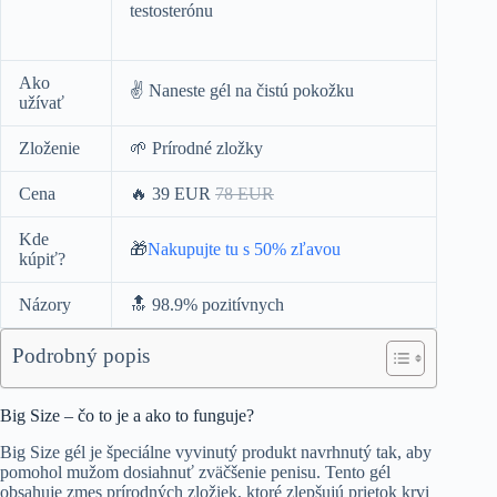
testosterónu
Ako
✌️ Naneste gél na čistú pokožku
užívať
Zloženie
🌱 Prírodné zložky
Cena
🔥 39 EUR
78 EUR
Kde
🎁
Nakupujte tu s 50% zľavou
kúpiť?
Názory
🔝 98.9% pozitívnych
Podrobný popis
Big Size – čo to je a ako to funguje?
Big Size gél je špeciálne vyvinutý produkt navrhnutý tak, aby
pomohol mužom dosiahnuť zväčšenie penisu. Tento gél
obsahuje zmes prírodných zložiek, ktoré zlepšujú prietok krvi