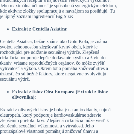
medicínskych receptúr a najnovších vedeckých výskumov.
Jeho maximálna účinnosť je spôsobená synergickým efektom,
kde aktívne zložky spolupracujú a navzájom sa posilňujú. Tu
je úplný zoznam ingrediencií Big Size:
Extrakt z Centella Asiatica:
Centella Asiatica, bežne známa ako Gotu Kola, je známa
svojou schopnosťou zlepšovať krvný obeh, ktorý je
rozhodujúci pre udržanie sexuálnej výdrže. Zlepšená
cirkulácia podporuje lepšie dodávanie kyslíka a živín do
tkanív, vrátane reprodukčných orgánov, čo môže zvýšiť
vytrvalosť a výkon. Okrem toho pomáha znižovať stres a
úzkosť, čo sú bežné faktory, ktoré negatívne ovplyvňujú
sexuálnu výdrž.
Extrakt z listov Olea Europaea (Extrakt z listov
olivovníka):
Extrakt z olivových listov je bohatý na antioxidanty, najmä
oleuropeín, ktorý podporuje kardiovaskulárne zdravie
zlepšením prietoku krvi. Zlepšená cirkulácia môže viesť k
zlepšeniu sexuálnej výkonnosti a vytrvalosti. Jeho
protizápalové vlastnosti pomáhajú znižovať únavu a