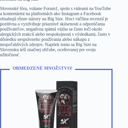
Slovenské fóra, vrátane Forum1, spolu s videami na YouTube
a komentármi na platformách ako Instagram a Facebook
obsahujú rôzne názory na Big Size. Hoci väčšina recenzií je
pozitívna a vyzdvihuje priaznivé skúsenosti a odporúčania
používateľov, negatívna spätná väzba sa často točí okolo
alergických reakcií alebo nespokojnosti s výsledkami, často v
dôsledku nesprávneho používania alebo nákupu z
nespoľahlivých zdrojov. Napriek tomu sa Big Size na
Slovensku teší značnej obľube, oceňovanej pre svoju
užitočnosť.
OBMEDZENÉ MNOŽSTVO!