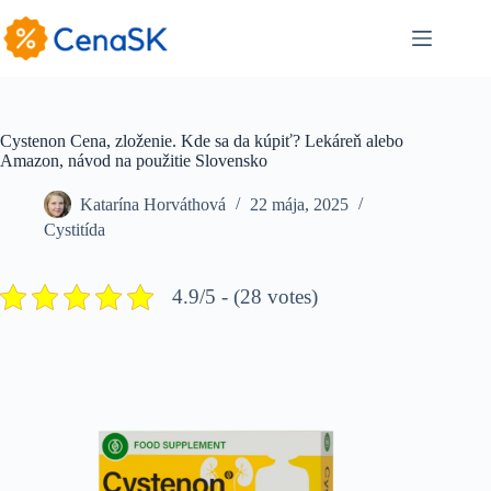
Skip
to
content
Cystenon Cena, zloženie. Kde sa da kúpiť? Lekáreň alebo
Amazon, návod na použitie Slovensko
Katarína Horváthová
22 mája, 2025
Cystitída
4.9/5 - (28 votes)