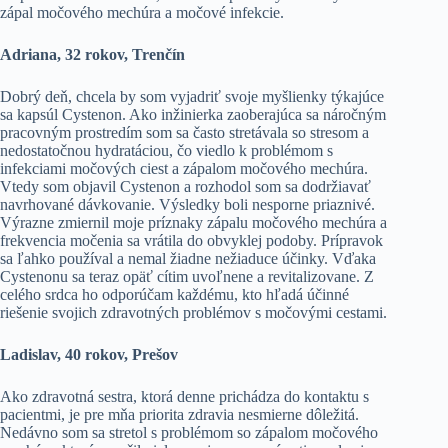
zápal močového mechúra a močové infekcie.
Adriana, 32 rokov, Trenčín
Dobrý deň, chcela by som vyjadriť svoje myšlienky týkajúce
sa kapsúl Cystenon. Ako inžinierka zaoberajúca sa náročným
pracovným prostredím som sa často stretávala so stresom a
nedostatočnou hydratáciou, čo viedlo k problémom s
infekciami močových ciest a zápalom močového mechúra.
Vtedy som objavil Cystenon a rozhodol som sa dodržiavať
navrhované dávkovanie. Výsledky boli nesporne priaznivé.
Výrazne zmiernil moje príznaky zápalu močového mechúra a
frekvencia močenia sa vrátila do obvyklej podoby. Prípravok
sa ľahko používal a nemal žiadne nežiaduce účinky. Vďaka
Cystenonu sa teraz opäť cítim uvoľnene a revitalizovane. Z
celého srdca ho odporúčam každému, kto hľadá účinné
riešenie svojich zdravotných problémov s močovými cestami.
Ladislav, 40 rokov, Prešov
Ako zdravotná sestra, ktorá denne prichádza do kontaktu s
pacientmi, je pre mňa priorita zdravia nesmierne dôležitá.
Nedávno som sa stretol s problémom so zápalom močového