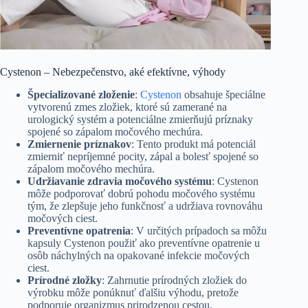
Cystenon – Nebezpečenstvo, aké efektívne, výhody
Špecializované zloženie
:
Cystenon
obsahuje špeciálne
vytvorenú zmes zložiek, ktoré sú zamerané na
urologický systém a potenciálne zmierňujú príznaky
spojené so zápalom močového mechúra.
Zmiernenie príznakov
: Tento produkt má potenciál
zmierniť nepríjemné pocity, zápal a bolesť spojené so
zápalom močového mechúra.
Udržiavanie zdravia močového systému
: Cystenon
môže podporovať dobrú pohodu močového systému
tým, že zlepšuje jeho funkčnosť a udržiava rovnováhu
močových ciest.
Preventívne opatrenia
: V určitých prípadoch sa môžu
kapsuly Cystenon použiť ako preventívne opatrenie u
osôb náchylných na opakované infekcie močových
ciest.
Prírodné zložky
: Zahrnutie prírodných zložiek do
výrobku môže ponúknuť ďalšiu výhodu, pretože
podporuje organizmus prirodzenou cestou.