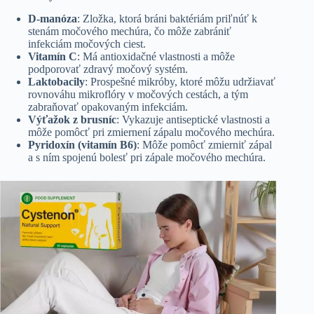
D-manóza
: Zložka, ktorá bráni baktériám priľnúť k
stenám močového mechúra, čo môže zabrániť
infekciám močových ciest.
Vitamín C
: Má antioxidačné vlastnosti a môže
podporovať zdravý močový systém.
Laktobacily
: Prospešné mikróby, ktoré môžu udržiavať
rovnováhu mikroflóry v močových cestách, a tým
zabraňovať opakovaným infekciám.
Výťažok z brusníc
: Vykazuje antiseptické vlastnosti a
môže pomôcť pri zmiernení zápalu močového mechúra.
Pyridoxín (vitamín B6)
: Môže pomôcť zmierniť zápal
a s ním spojenú bolesť pri zápale močového mechúra.