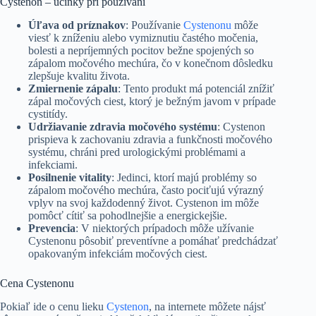
Cystenon – účinky pri používaní
Úľava od príznakov
: Používanie
Cystenonu
môže
viesť k zníženiu alebo vymiznutiu častého močenia,
bolesti a nepríjemných pocitov bežne spojených so
zápalom močového mechúra, čo v konečnom dôsledku
zlepšuje kvalitu života.
Zmiernenie zápalu
: Tento produkt má potenciál znížiť
zápal močových ciest, ktorý je bežným javom v prípade
cystitídy.
Udržiavanie zdravia močového systému
: Cystenon
prispieva k zachovaniu zdravia a funkčnosti močového
systému, chráni pred urologickými problémami a
infekciami.
Posilnenie vitality
: Jedinci, ktorí majú problémy so
zápalom močového mechúra, často pociťujú výrazný
vplyv na svoj každodenný život. Cystenon im môže
pomôcť cítiť sa pohodlnejšie a energickejšie.
Prevencia
: V niektorých prípadoch môže užívanie
Cystenonu pôsobiť preventívne a pomáhať predchádzať
opakovaným infekciám močových ciest.
Cena Cystenonu
Pokiaľ ide o cenu lieku
Cystenon
, na internete môžete nájsť