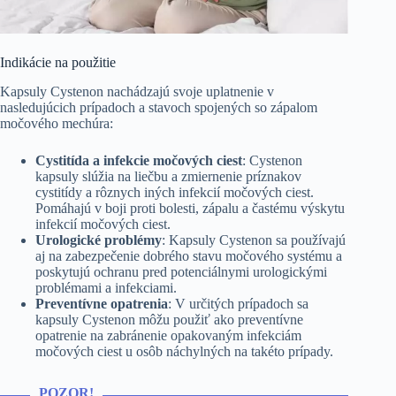
Indikácie na použitie
Kapsuly Cystenon nachádzajú svoje uplatnenie v
nasledujúcich prípadoch a stavoch spojených so zápalom
močového mechúra:
Cystitída a infekcie močových ciest
: Cystenon
kapsuly slúžia na liečbu a zmiernenie príznakov
cystitídy a rôznych iných infekcií močových ciest.
Pomáhajú v boji proti bolesti, zápalu a častému výskytu
infekcií močových ciest.
Urologické problémy
: Kapsuly Cystenon sa používajú
aj na zabezpečenie dobrého stavu močového systému a
poskytujú ochranu pred potenciálnymi urologickými
problémami a infekciami.
Preventívne opatrenia
: V určitých prípadoch sa
kapsuly Cystenon môžu použiť ako preventívne
opatrenie na zabránenie opakovaným infekciám
močových ciest u osôb náchylných na takéto prípady.
POZOR!