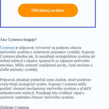
Oficiálnej stránke
Ako Cystenon funguje?
Cystenon
je prípravok vytvorený na podporu zdravia
močového systému a zmiernenie príznakov cystitídy. Kapsuly
Cystenon pôsobia tak, že pomáhajú urologickému systému pri
riešení infekcií a zápalov spojených so zápalom močového
mechúra. Môžu zmierniť nepríjemné pocity, časté močenie a
ďalšie príznaky cystitídy.
Prípravok obsahuje jedinečnú zmes zložiek, ktoré pozitívne
ovplyvňujú urologický systém. Kapsuly Cystenon môžu
posilniť obranné mechanizmy močového systému a uľahčiť
odstraňovanie infekcií. Pomáhajú telu zvládnuť zápal a
zachovať optimálnu činnosť močového systému.
Zloženie Cystenon