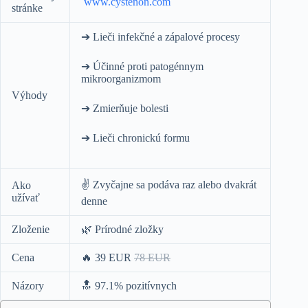
www.cystenon.com
stránke
➔ Lieči infekčné a zápalové procesy
➔ Účinné proti patogénnym
mikroorganizmom
Výhody
➔ Zmierňuje bolesti
➔ Lieči chronickú formu
✌️ Zvyčajne sa podáva raz alebo dvakrát
Ako
užívať
denne
Zloženie
🌿 Prírodné zložky
Cena
🔥 39 EUR
78 EUR
Názory
🔝 97.1% pozitívnych