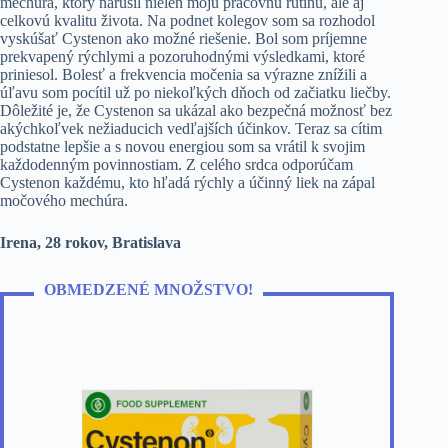
mechúra, ktorý narušil nielen moju pracovnú rutinu, ale aj
celkovú kvalitu života. Na podnet kolegov som sa rozhodol
vyskúšať Cystenon ako možné riešenie. Bol som príjemne
prekvapený rýchlymi a pozoruhodnými výsledkami, ktoré
priniesol. Bolesť a frekvencia močenia sa výrazne znížili a
úľavu som pocítil už po niekoľkých dňoch od začiatku liečby.
Dôležité je, že Cystenon sa ukázal ako bezpečná možnosť bez
akýchkoľvek nežiaducich vedľajších účinkov. Teraz sa cítim
podstatne lepšie a s novou energiou som sa vrátil k svojim
každodenným povinnostiam. Z celého srdca odporúčam
Cystenon každému, kto hľadá rýchly a účinný liek na zápal
močového mechúra.
Irena, 28 rokov, Bratislava
OBMEDZENÉ MNOŽSTVO!