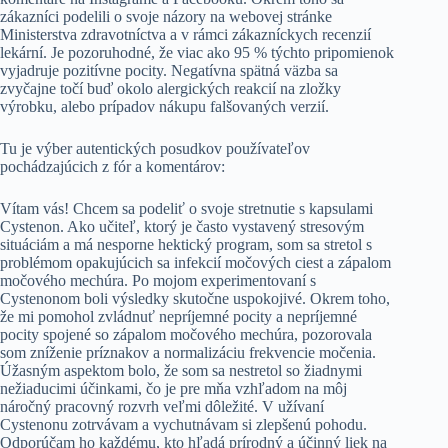
zákazníci podelili o svoje názory na webovej stránke
Ministerstva zdravotníctva a v rámci zákazníckych recenzií
lekární. Je pozoruhodné, že viac ako 95 % týchto pripomienok
vyjadruje pozitívne pocity. Negatívna spätná väzba sa
zvyčajne točí buď okolo alergických reakcií na zložky
výrobku, alebo prípadov nákupu falšovaných verzií.
Tu je výber autentických posudkov používateľov
pochádzajúcich z fór a komentárov:
Vítam vás! Chcem sa podeliť o svoje stretnutie s kapsulami
Cystenon. Ako učiteľ, ktorý je často vystavený stresovým
situáciám a má nesporne hektický program, som sa stretol s
problémom opakujúcich sa infekcií močových ciest a zápalom
močového mechúra. Po mojom experimentovaní s
Cystenonom boli výsledky skutočne uspokojivé. Okrem toho,
že mi pomohol zvládnuť nepríjemné pocity a nepríjemné
pocity spojené so zápalom močového mechúra, pozorovala
som zníženie príznakov a normalizáciu frekvencie močenia.
Úžasným aspektom bolo, že som sa nestretol so žiadnymi
nežiaducimi účinkami, čo je pre mňa vzhľadom na môj
náročný pracovný rozvrh veľmi dôležité. V užívaní
Cystenonu zotrvávam a vychutnávam si zlepšenú pohodu.
Odporúčam ho každému, kto hľadá prírodný a účinný liek na