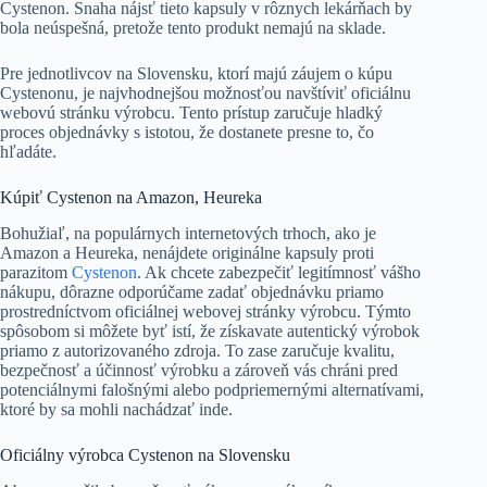
Cystenon. Snaha nájsť tieto kapsuly v rôznych lekárňach by
bola neúspešná, pretože tento produkt nemajú na sklade.
Pre jednotlivcov na Slovensku, ktorí majú záujem o kúpu
Cystenonu, je najvhodnejšou možnosťou navštíviť oficiálnu
webovú stránku výrobcu. Tento prístup zaručuje hladký
proces objednávky s istotou, že dostanete presne to, čo
hľadáte.
Kúpiť Cystenon na Amazon, Heureka
Bohužiaľ, na populárnych internetových trhoch, ako je
Amazon a Heureka, nenájdete originálne kapsuly proti
parazitom
Cystenon
. Ak chcete zabezpečiť legitímnosť vášho
nákupu, dôrazne odporúčame zadať objednávku priamo
prostredníctvom oficiálnej webovej stránky výrobcu. Týmto
spôsobom si môžete byť istí, že získavate autentický výrobok
priamo z autorizovaného zdroja. To zase zaručuje kvalitu,
bezpečnosť a účinnosť výrobku a zároveň vás chráni pred
potenciálnymi falošnými alebo podpriemernými alternatívami,
ktoré by sa mohli nachádzať inde.
Oficiálny výrobca Cystenon na Slovensku