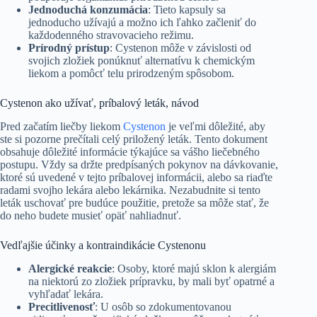
Jednoduchá konzumácia
: Tieto kapsuly sa
jednoducho užívajú a možno ich ľahko začleniť do
každodenného stravovacieho režimu.
Prírodný prístup
: Cystenon môže v závislosti od
svojich zložiek ponúknuť alternatívu k chemickým
liekom a pomôcť telu prirodzeným spôsobom.
Cystenon ako užívať, príbalový leták, návod
Pred začatím liečby liekom
Cystenon
je veľmi dôležité, aby
ste si pozorne prečítali celý priložený leták. Tento dokument
obsahuje dôležité informácie týkajúce sa vášho liečebného
postupu. Vždy sa držte predpísaných pokynov na dávkovanie,
ktoré sú uvedené v tejto príbalovej informácii, alebo sa riaďte
radami svojho lekára alebo lekárnika. Nezabudnite si tento
leták uschovať pre budúce použitie, pretože sa môže stať, že
do neho budete musieť opäť nahliadnuť.
Vedľajšie účinky a kontraindikácie Cystenonu
Alergické reakcie
: Osoby, ktoré majú sklon k alergiám
na niektorú zo zložiek prípravku, by mali byť opatrné a
vyhľadať lekára.
Precitlivenosť
: U osôb so zdokumentovanou