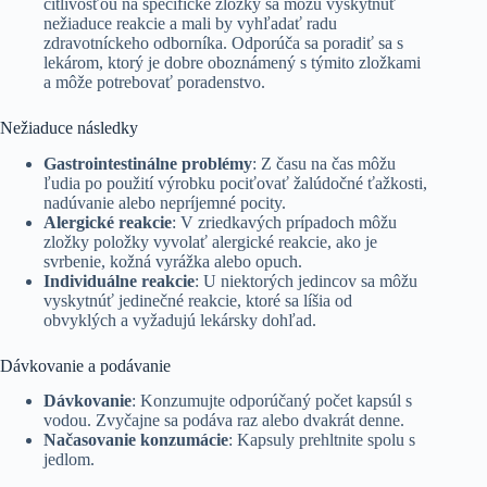
citlivosťou na špecifické zložky sa môžu vyskytnúť
nežiaduce reakcie a mali by vyhľadať radu
zdravotníckeho odborníka. Odporúča sa poradiť sa s
lekárom, ktorý je dobre oboznámený s týmito zložkami
a môže potrebovať poradenstvo.
Nežiaduce následky
Gastrointestinálne problémy
: Z času na čas môžu
ľudia po použití výrobku pociťovať žalúdočné ťažkosti,
nadúvanie alebo nepríjemné pocity.
Alergické reakcie
: V zriedkavých prípadoch môžu
zložky položky vyvolať alergické reakcie, ako je
svrbenie, kožná vyrážka alebo opuch.
Individuálne reakcie
: U niektorých jedincov sa môžu
vyskytnúť jedinečné reakcie, ktoré sa líšia od
obvyklých a vyžadujú lekársky dohľad.
Dávkovanie a podávanie
Dávkovanie
: Konzumujte odporúčaný počet kapsúl s
vodou. Zvyčajne sa podáva raz alebo dvakrát denne.
Načasovanie konzumácie
: Kapsuly prehltnite spolu s
jedlom.