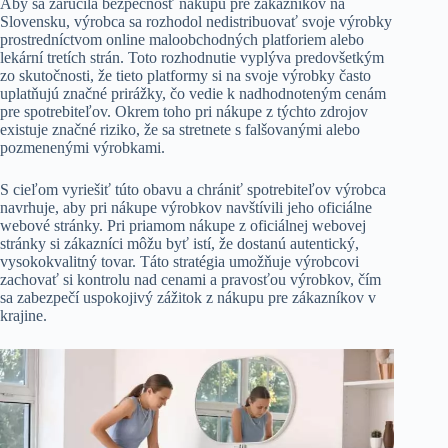
Aby sa zaručila bezpečnosť nákupu pre zákazníkov na
Slovensku, výrobca sa rozhodol nedistribuovať svoje výrobky
prostredníctvom online maloobchodných platforiem alebo
lekární tretích strán. Toto rozhodnutie vyplýva predovšetkým
zo skutočnosti, že tieto platformy si na svoje výrobky často
uplatňujú značné prirážky, čo vedie k nadhodnoteným cenám
pre spotrebiteľov. Okrem toho pri nákupe z týchto zdrojov
existuje značné riziko, že sa stretnete s falšovanými alebo
pozmenenými výrobkami.
S cieľom vyriešiť túto obavu a chrániť spotrebiteľov výrobca
navrhuje, aby pri nákupe výrobkov navštívili jeho oficiálne
webové stránky. Pri priamom nákupe z oficiálnej webovej
stránky si zákazníci môžu byť istí, že dostanú autentický,
vysokokvalitný tovar. Táto stratégia umožňuje výrobcovi
zachovať si kontrolu nad cenami a pravosťou výrobkov, čím
sa zabezpečí uspokojivý zážitok z nákupu pre zákazníkov v
krajine.