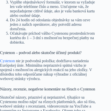
Vyplňte objednávkový formulár, v ktorom sa vyžaduje
len vaše telefónne číslo a meno. Uisťujeme vás, že
nepožadujeme citlivé údaje, ako je vaša banková karta
alebo osobné údaje.
Do 24 hodín od odoslania objednávky sa vám ozve
jeden z našich operátorov, aby potvrdil adresu
doručenia.
Očakávajte príchod vášho Cystenonu prostredníctvom
kuriéra do 1 – 3 dní s možnosťou bezpečnej platby na
dobierku.
Cystenon – podvod alebo skutočne účinný produkt?
Cystenon
nie je podvodná položka; dodržiava nariadenia
Európskej únie. Minimálna nepriaznivá spätná väzba je
spojená s možnosťou alergických reakcií na jeho zložky. V
dôsledku toho odporúčame nákup výhradne z oficiálnej
webovej stránky výrobcu.
Názory, recenzie, negatívne komentáre na fórach o Cystenon
Skutočné názory, priaznivé aj nepriaznivé, týkajúce sa
Cystenonu možno nájsť na rôznych platformách, ako sú fóra,
webové stránky s recenziami, videorecenzie na YouTube a
komentáre na Instagrame a Facebooku. Okrem toho sa