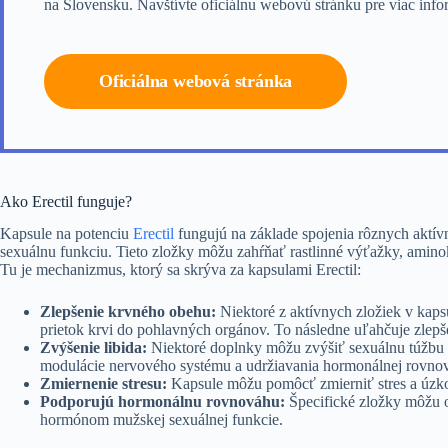
na Slovensku. Navštívte oficiálnu webovú stránku pre viac inf
Oficiálna webová stránka
Ako Erectil funguje?
Kapsule na potenciu
Erectil
fungujú na základe spojenia rôznych aktí
sexuálnu funkciu. Tieto zložky môžu zahŕňať rastlinné výťažky, aminok
Tu je mechanizmus, ktorý sa skrýva za kapsulami Erectil:
Zlepšenie krvného obehu:
Niektoré z aktívnych zložiek v kap
prietok krvi do pohlavných orgánov. To následne uľahčuje zlepše
Zvýšenie libida:
Niektoré doplnky môžu zvýšiť sexuálnu túžbu a
modulácie nervového systému a udržiavania hormonálnej rovno
Zmiernenie stresu:
Kapsule môžu pomôcť zmierniť stres a úzkos
Podporujú hormonálnu rovnováhu:
Špecifické zložky môžu o
hormónom mužskej sexuálnej funkcie.