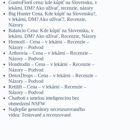
GastroFloril cena: kde kúpiť na Slovensku, v
lekárni, DM? Ako užívať, recenzie, názory
Big Hunter Cena, Kde kúpiť na Slovensku?,
v lekárni, DM? Ako užívať?, Recenzie,
Názory
Balancio Cena: Kde kúpiť na Slovensku, v
lekárni, DM? Ako užívať, Recenzie, Názory
Hemoril – Cena – v lekárni – Recenzie –
Názory – Podvod
Arthrovia – Cena – v lekárni – Recenzie –
Názory – Podvod
Hondrodin – Cena – v lekárni – Recenzie –
Názory – Podvod
DetoxDrops – Cena – v lekárni – Recenzie –
Názory – Podvod
Retilift – Cena – v lekárni – Recenzie –
Názory – Podvod
Chatboti s umelou inteligenciou bez
obmedzení NSFW
Najlepšie generátory necenzurovaného
videa: Testované a recenzované