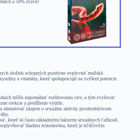
ormácií a 50% zľavu!
vnych zložiek schopných pozitívne ovplyvniť mužskú
yseliny a vitamíny, ktoré spolupracujú na zvýšení potencie.
suliach môžu napomáhať rozširovaniu ciev, a tým zvyšovať
nie erekcie a predĺženie výdrže.
 stimulovať záujem o sexuálne aktivity prostredníctvom
váhy.
ť, ktoré sú často základnými faktormi sexuálnych ťažkostí.
vplyvňovať hladinu testosterónu, ktorý je kľúčovým