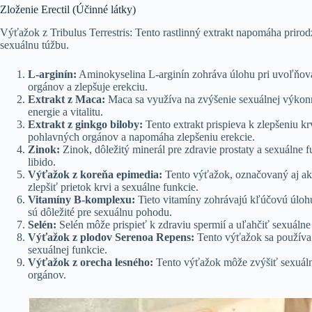
Zloženie Erectil (Účinné látky)
Výťažok z Tribulus Terrestris: Tento rastlinný extrakt napomáha prirod
sexuálnu túžbu.
L-arginín:
Aminokyselina L-arginín zohráva úlohu pri uvoľňovan
orgánov a zlepšuje erekciu.
Extrakt z Maca:
Maca sa využíva na zvýšenie sexuálnej výkonnos
energie a vitalitu.
Extrakt z ginkgo biloby:
Tento extrakt prispieva k zlepšeniu k
pohlavných orgánov a napomáha zlepšeniu erekcie.
Zinok:
Zinok, dôležitý minerál pre zdravie prostaty a sexuálne 
libido.
Výťažok z koreňa epimedia:
Tento výťažok, označovaný aj ako 
zlepšiť prietok krvi a sexuálne funkcie.
Vitamíny B-komplexu:
Tieto vitamíny zohrávajú kľúčovú úlohu 
sú dôležité pre sexuálnu pohodu.
Selén:
Selén môže prispieť k zdraviu spermií a uľahčiť sexuálne
Výťažok z plodov Serenoa Repens:
Tento výťažok sa používa 
sexuálnej funkcie.
Výťažok z orecha lesného:
Tento výťažok môže zvýšiť sexuáln
orgánov.