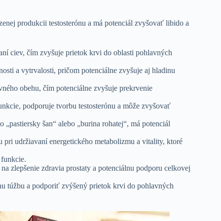
zenej produkcii testosterónu a má potenciál zvyšovať libido a
í ciev, čím zvyšuje prietok krvi do oblasti pohlavných
ti a vytrvalosti, pričom potenciálne zvyšuje aj hladinu
rvného obehu, čím potenciálne zvyšuje prekrvenie
funkcie, podporuje tvorbu testosterónu a môže zvyšovať
„pastiersky šan“ alebo „burina rohatej“, má potenciál
pri udržiavaní energetického metabolizmu a vitality, ktoré
 funkcie.
na zlepšenie zdravia prostaty a potenciálnu podporu celkovej
u túžbu a podporiť zvýšený prietok krvi do pohlavných