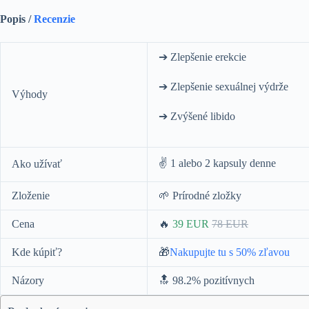
Popis /
Recenzie
➔ Zlepšenie erekcie
➔ Zlepšenie sexuálnej výdrže
Výhody
➔ Zvýšené libido
✌️ 1 alebo 2 kapsuly denne
Ako užívať
Zloženie
🌱 Prírodné zložky
Cena
🔥
39 EUR
78 EUR
Kde kúpiť?
🎁
Nakupujte tu s 50% zľavou
Názory
🔝 98.2% pozitívnych