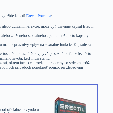
ť využitie kapsúl
Erectil Potencia
:
 alebo udržaním erekcie, môže byť užívanie kapsúl Erectil
 alebo zníženého sexuálneho apetítu môžu tieto kapsuly
žu mať nepriaznivý vplyv na sexuálne funkcie. Kapsule sa
stosterónu klesať, čo ovplyvňuje sexuálne funkcie. Tieto
álneho života, keď muži starnú.
žkosti, okrem iného cukrovka a problémy so srdcom, môžu
ravotných prípadoch ponúknuť pomoc pri zlepšovaní
n od oficiálneho výrobcu