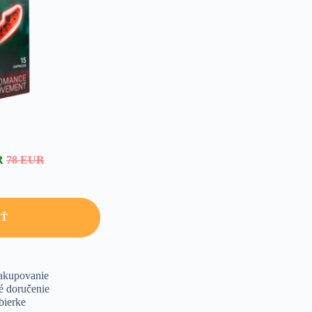
R
78 EUR
AŤ
akupovanie
é doručenie
bierke