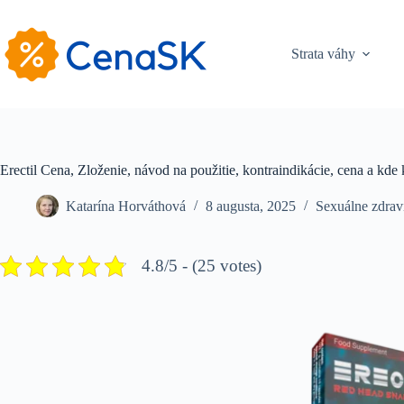
Skip
to
content
Strata váhy
Erectil Cena, Zloženie, návod na použitie, kontraindikácie, cena a k
Katarína Horváthová
8 augusta, 2025
Sexuálne zdrav
4.8/5 - (25 votes)