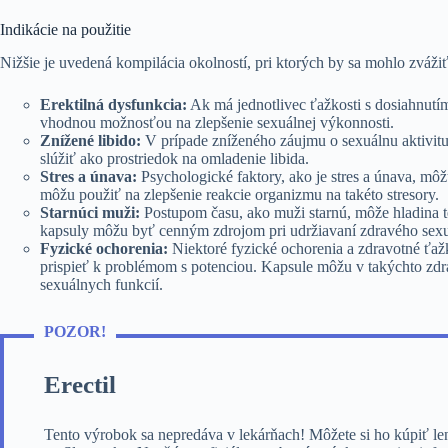
Indikácie na použitie
Nižšie je uvedená kompilácia okolností, pri ktorých by sa mohlo zváži
Erektilná dysfunkcia:
Ak má jednotlivec ťažkosti s dosiahnutím
vhodnou možnosťou na zlepšenie sexuálnej výkonnosti.
Znížené libido:
V prípade zníženého záujmu o sexuálnu aktivitu
slúžiť ako prostriedok na omladenie libida.
Stres a únava:
Psychologické faktory, ako je stres a únava, mô
môžu použiť na zlepšenie reakcie organizmu na takéto stresory.
Starnúci muži:
Postupom času, ako muži starnú, môže hladina te
kapsuly môžu byť cenným zdrojom pri udržiavaní zdravého sexu
Fyzické ochorenia:
Niektoré fyzické ochorenia a zdravotné ťa
prispieť k problémom s potenciou. Kapsule môžu v takýchto zd
sexuálnych funkcií.
POZOR!
Erectil
Tento výrobok sa nepredáva v lekárňach! Môžete si ho kúpiť le