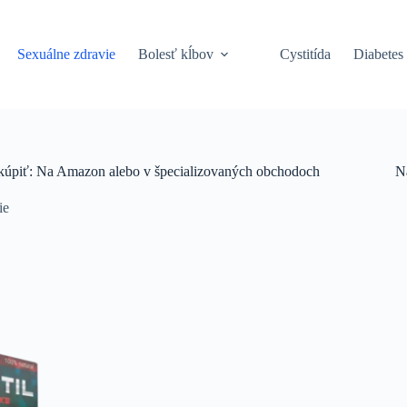
Sexuálne zdravie
Bolesť kĺbov
Cystitída
Diabetes
de kúpiť: Na Amazon alebo v špecializovaných obchodoch
N
ie