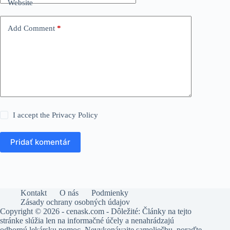
Website
Add Comment
*
I accept the
Privacy Policy
Pridať komentár
Kontakt
O nás
Podmienky
Zásady ochrany osobných údajov
Copyright © 2026 - cenask.com - Dôležité: Články na tejto
stránke slúžia len na informačné účely a nenahrádzajú
odbornú lekársku pomoc. Nevykonávajte samoliečbu, poraďte