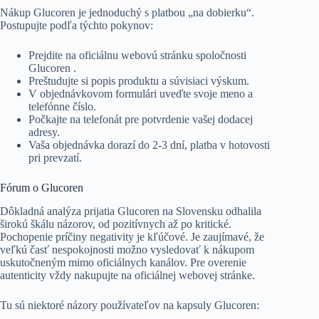
Nákup Glucoren je jednoduchý s platbou „na dobierku“.
Postupujte podľa týchto pokynov:
Prejdite na oficiálnu webovú stránku spoločnosti
Glucoren .
Preštudujte si popis produktu a súvisiaci výskum.
V objednávkovom formulári uveďte svoje meno a
telefónne číslo.
Počkajte na telefonát pre potvrdenie vašej dodacej
adresy.
Vaša objednávka dorazí do 2-3 dní, platba v hotovosti
pri prevzatí.
Fórum o Glucoren
Dôkladná analýza prijatia Glucoren na Slovensku odhalila
širokú škálu názorov, od pozitívnych až po kritické.
Pochopenie príčiny negativity je kľúčové. Je zaujímavé, že
veľkú časť nespokojnosti možno vysledovať k nákupom
uskutočneným mimo oficiálnych kanálov. Pre overenie
autenticity vždy nakupujte na oficiálnej webovej stránke.
Tu sú niektoré názory používateľov na kapsuly Glucoren: