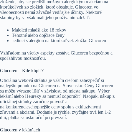
zloženie, aby ste predišli možným alergickým reakciám na
ktorúkoľvek zo zložiek, ktoré obsahuje. Glucoren vo
všeobecnosti nemá závažné vedľajšie účinky. Niektoré
skupiny by sa však mali jeho používaniu zdržať:
Maloletí mladší ako 18 rokov
Tehotné alebo dojčiace ženy
Jedinci s alergiou na ktorúkoľvek zložku Glucoren
Vzhľadom na všetky aspekty zostáva Glucoren bezpečnou a
spoľahlivou možnosťou.
Glucoren – Kde kúpiť?
Oficiálna webová stránka je vaším cieľom zabezpečiť si
najlepšiu ponuku na Glucoren na Slovensku. Ceny Glucoren
sa môžu výrazne líšiť v závislosti od miesta nákupu. Výber
lekární alebo Heureky sa nemusí odporučiť. Naopak, nákup z
oficiálnej stránky zaručuje pravosť a
najkonkurencieschopnejšie ceny spolu s exkluzívnymi
zľavami a akciami. Dodanie je rýchle, zvyčajne trvá len 1-2
dni, platba sa uskutoční pri prevzatí.
Glucoren v lekárňach