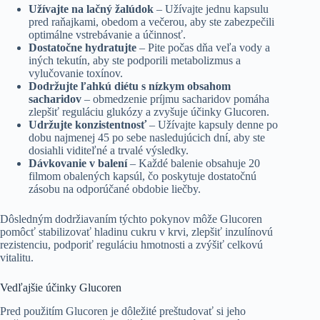
Užívajte na lačný žalúdok
– Užívajte jednu kapsulu
pred raňajkami, obedom a večerou, aby ste zabezpečili
optimálne vstrebávanie a účinnosť.
Dostatočne hydratujte
– Pite počas dňa veľa vody a
iných tekutín, aby ste podporili metabolizmus a
vylučovanie toxínov.
Dodržujte ľahkú diétu s nízkym obsahom
sacharidov
– obmedzenie príjmu sacharidov pomáha
zlepšiť reguláciu glukózy a zvyšuje účinky Glucoren.
Udržujte konzistentnosť
– Užívajte kapsuly denne po
dobu najmenej 45 po sebe nasledujúcich dní, aby ste
dosiahli viditeľné a trvalé výsledky.
Dávkovanie v balení
– Každé balenie obsahuje 20
filmom obalených kapsúl, čo poskytuje dostatočnú
zásobu na odporúčané obdobie liečby.
Dôsledným dodržiavaním týchto pokynov môže Glucoren
pomôcť stabilizovať hladinu cukru v krvi, zlepšiť inzulínovú
rezistenciu, podporiť reguláciu hmotnosti a zvýšiť celkovú
vitalitu.
Vedľajšie účinky Glucoren
Pred použitím Glucoren je dôležité preštudovať si jeho