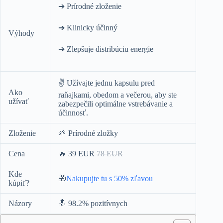
➔ Prírodné zloženie
➔ Klinicky účinný
Výhody
➔ Zlepšuje distribúciu energie
✌️ Užívajte jednu kapsulu pred
Ako
raňajkami, obedom a večerou, aby ste
užívať
zabezpečili optimálne vstrebávanie a
účinnosť.
Zloženie
🌱 Prírodné zložky
Cena
🔥 39 EUR
78 EUR
Kde
🎁
Nakupujte tu s 50% zľavou
kúpiť?
Názory
🔝 98.2% pozitívnych