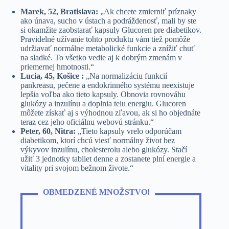
Marek, 52, Bratislava:
„Ak chcete zmierniť príznaky
ako únava, sucho v ústach a podráždenosť, mali by ste
si okamžite zaobstarať kapsuly Glucoren pre diabetikov.
Pravidelné užívanie tohto produktu vám tiež pomôže
udržiavať normálne metabolické funkcie a znížiť chuť
na sladké. To všetko vedie aj k dobrým zmenám v
priemernej hmotnosti.“
Lucia, 45, Košice :
„Na normalizáciu funkcií
pankreasu, pečene a endokrinného systému neexistuje
lepšia voľba ako tieto kapsuly. Obnovia rovnováhu
glukózy a inzulínu a doplnia telu energiu. Glucoren
môžete získať aj s výhodnou zľavou, ak si ho objednáte
teraz cez jeho oficiálnu webovú stránku.“
Peter, 60, Nitra:
„Tieto kapsuly vrelo odporúčam
diabetikom, ktorí chcú viesť normálny život bez
výkyvov inzulínu, cholesterolu alebo glukózy. Stačí
užiť 3 jednotky tabliet denne a zostanete plní energie a
vitality pri svojom bežnom živote.“
OBMEDZENÉ MNOŽSTVO!