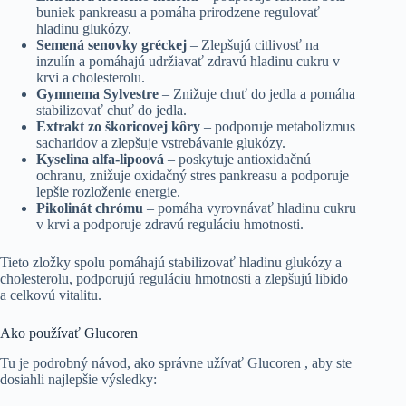
buniek pankreasu a pomáha prirodzene regulovať
hladinu glukózy.
Semená senovky gréckej
– Zlepšujú citlivosť na
inzulín a pomáhajú udržiavať zdravú hladinu cukru v
krvi a cholesterolu.
Gymnema Sylvestre
– Znižuje chuť do jedla a pomáha
stabilizovať chuť do jedla.
Extrakt zo škoricovej kôry
– podporuje metabolizmus
sacharidov a zlepšuje vstrebávanie glukózy.
Kyselina alfa-lipoová
– poskytuje antioxidačnú
ochranu, znižuje oxidačný stres pankreasu a podporuje
lepšie rozloženie energie.
Pikolinát chrómu
– pomáha vyrovnávať hladinu cukru
v krvi a podporuje zdravú reguláciu hmotnosti.
Tieto zložky spolu pomáhajú stabilizovať hladinu glukózy a
cholesterolu, podporujú reguláciu hmotnosti a zlepšujú libido
a celkovú vitalitu.
Ako používať Glucoren
Tu je podrobný návod, ako správne užívať Glucoren , aby ste
dosiahli najlepšie výsledky: