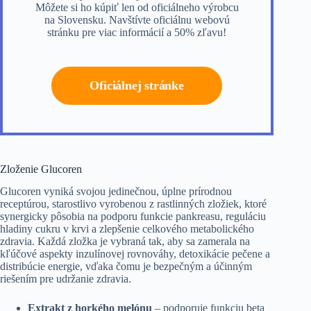
Môžete si ho kúpiť len od oficiálneho výrobcu
na Slovensku. Navštívte oficiálnu webovú
stránku pre viac informácií a 50% zľavu!
Oficiálnej stránke
Zloženie Glucoren
Glucoren vyniká svojou jedinečnou, úplne prírodnou
receptúrou, starostlivo vyrobenou z rastlinných zložiek, ktoré
synergicky pôsobia na podporu funkcie pankreasu, reguláciu
hladiny cukru v krvi a zlepšenie celkového metabolického
zdravia. Každá zložka je vybraná tak, aby sa zamerala na
kľúčové aspekty inzulínovej rovnováhy, detoxikácie pečene a
distribúcie energie, vďaka čomu je bezpečným a účinným
riešením pre udržanie zdravia.
Extrakt z horkého melónu
– podporuje funkciu beta