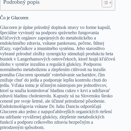
Podrobný popis
Čo je Glucoren
Glucoren je úplne prírodný doplnok stravy vo forme kapsúl,
špeciálne vyvinutý na podporu správneho fungovania
kľúčových orgánov zapojených do metabolického a
endokrinného zdravia, vrátane pankreasu, pečene, štítnej
žľazy, vaječníkov a imunitného systému. Jeho starostlivo
vybrané prírodné zložky synergicky stimulujú produkciu beta
buniek v Langerhansových ostrovčekoch, ktoré hrajú kľúčovú
úlohu v syntéze inzulínu a regulácii glukózy. Podporou
normálneho metabolizmu a zlepšením citlivosti na inzulín
pomáha Glucoren spomaliť vstrebávanie sacharidov, čím
znižuje chuť do jedla a podporuje lepšiu kontrolu chuti do
jedla. Vďaka tomu je účinným nástrojom pre jednotlivcov,
ktorí sa snažia kontrolovať hladinu cukru v krvi a udržiavať
zdravú hladinu cholesterolu. Kapsuly sú na Slovensku široko
cenené pre svoje šetrné, ale účinné prirodzené pôsobenie.
Endokrinológovia vrátane Dr. Iuliu Danciu odporúčajú
Glucoren ako jedno z najspoľahlivejších organických riešení
na udržanie vyváženej glukózy, zlepšenie metabolických
funkcií a podporu celkového zdravia bezpečným a
prirodzeným spôsobom.