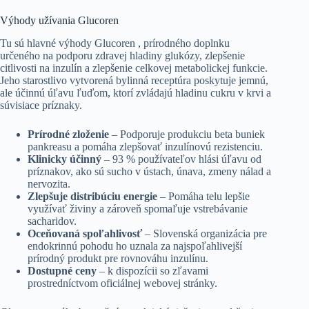
Výhody užívania Glucoren
Tu sú hlavné výhody Glucoren , prírodného doplnku
určeného na podporu zdravej hladiny glukózy, zlepšenie
citlivosti na inzulín a zlepšenie celkovej metabolickej funkcie.
Jeho starostlivo vytvorená bylinná receptúra poskytuje jemnú,
ale účinnú úľavu ľuďom, ktorí zvládajú hladinu cukru v krvi a
súvisiace príznaky.
Prírodné zloženie
– Podporuje produkciu beta buniek
pankreasu a pomáha zlepšovať inzulínovú rezistenciu.
Klinicky účinný
– 93 % používateľov hlási úľavu od
príznakov, ako sú sucho v ústach, únava, zmeny nálad a
nervozita.
Zlepšuje distribúciu energie
– Pomáha telu lepšie
využívať živiny a zároveň spomaľuje vstrebávanie
sacharidov.
Oceňovaná spoľahlivosť
– Slovenská organizácia pre
endokrinnú pohodu ho uznala za najspoľahlivejší
prírodný produkt pre rovnováhu inzulínu.
Dostupné ceny
– k dispozícii so zľavami
prostredníctvom oficiálnej webovej stránky.