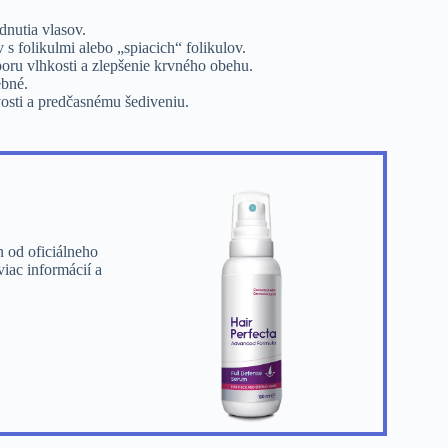
dnutia vlasov.
 s folikulmi alebo „spiacich“ folikulov.
poru vlhkosti a zlepšenie krvného obehu.
ebné.
avosti a predčasnému šediveniu.
n od oficiálneho
iac informácií a