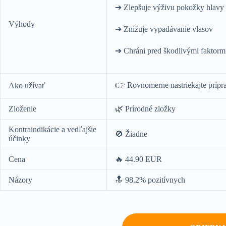
➔ Zlepšuje výživu pokožky hlavy
Výhody
➔ Znižuje vypadávanie vlasov
➔ Chráni pred škodlivými faktorm
👉 Rovnomerne nastriekajte prípr
Ako užívať
Zloženie
🌿 Prírodné zložky
Kontraindikácie a vedľajšie
🚫 Žiadne
účinky
Cena
🔥 44.90 EUR
Názory
🔝 98.2% pozitívnych