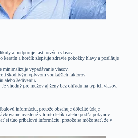
ikuly a podporuje rast nových vlasov.
 keratín a horčík zlepšuje zdravie pokožky hlavy a posilňuje
e minimalizuje vypadávanie vlasov.
roti škodlivým vplyvom vonkajších faktorov.
u alebo šediveniu.
 Je vhodný pre mužov aj ženy bez ohľadu na typ ich vlasov.
príbalovú informáciu, pretože obsahuje dôležité údaje
dávkovanie uvedené v tomto letáku alebo podľa pokynov
 si túto príbalovú informáciu, pretože sa môže stať, že v