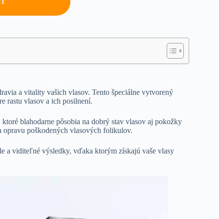
AŤ
avia a vitality vašich vlasov. Tento špeciálne vytvorený
e rastu vlasov a ich posilnení.
n, ktoré blahodarne pôsobia na dobrý stav vlasov aj pokožky
 a opravu poškodených vlasových folikulov.
hle a viditeľné výsledky, vďaka ktorým získajú vaše vlasy