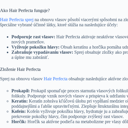
Ako Hair Perfecta funguje?
Hair Perfecta sprej
na obnovu vlasov pôsobí viacerými spôsobmi na zle
špeciálne vybrané účinné látky, ktoré slúžia na nasledujúce účely:
Podporuje rast vlasov:
Hair Perfecta aktivuje neaktívne vlasov
nových prameňov.
Vyživuje pokožku hlavy:
Obsah keratínu a horčíka pomáha udrž
Zabraňuje vypadávaniu vlasov:
Sprej obsahuje zložky ako pro
a úplne mu zabrániť.
Zloženie Hair Perfecta
Sprej na obnovu vlasov
Hair Perfecta
obsahuje nasledujúce aktívne zlož
Prokapil:
Prokapil spomaľuje proces starnutia vlasových foliku
folikuly. Podporuje vznik nových vlasov a prispieva k udržaniu vi
Keratín:
Keratín zohráva kľúčovú úlohu pri vypĺňaní medzier ok
poddajnejšími a ľahšie upraviteľnými. Zlepšuje štrukturálnu inte
Kofeín:
Kofeín vyživuje pokožku hlavy, hydratuje ju a zabraňuje
prekrvenie pokožky hlavy, čím podporuje zvýšený rast vlasov.
Horčík:
Horčík sa aktívne podieľa na metabolizme pre vlasy dôle