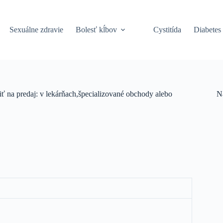
Sexuálne zdravie
Bolesť kĺbov
Cystitída
Diabetes
iť na predaj: v lekárňach,špecializované obchody alebo
N