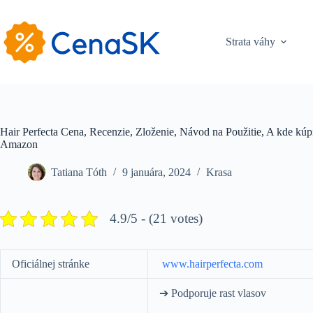
Skip
to
content
Strata váhy
Hair Perfecta Cena, Recenzie, Zloženie, Návod na Použitie, A kde kúp
Amazon
Tatiana Tóth
9 januára, 2024
Krasa
4.9/5 - (21 votes)
Оficiálnej stránke
www.hairperfecta.com
➔ Podporuje rast vlasov