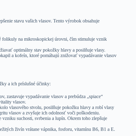
pšenie stavu vašich vlasov. Tento výrobok obsahuje
é folikuly na mikroskopickej úrovni, čím stimuluje vznik
iavať optimálny stav pokožky hlavy a posilňuje vlasy.
kapil a kofeín, ktoré pomáhajú znižovať vypadávanie vlasov
ky a ich príslušné účinky:
lov, zastavuje vypadávanie vlasov a prebúdza „spiace“
tality vlasov.
olo vlasového stvolu, posilňuje pokožku hlavy a robí vlasy
gritu vlasov a zvyšuje ich odolnosť voči poškodeniu.
 vzniku suchosti, svrbenia a lupín. Okrem toho zlepšuje
žitých živín vrátane vápnika, fosforu, vitamínu B6, B1 a E.