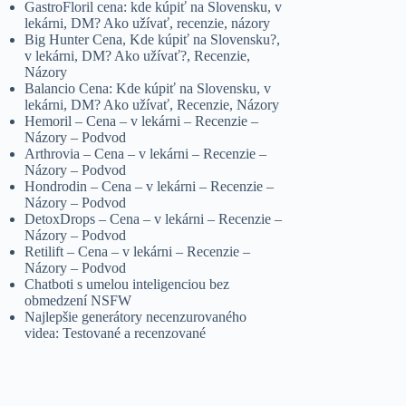
GastroFloril cena: kde kúpiť na Slovensku, v
lekárni, DM? Ako užívať, recenzie, názory
Big Hunter Cena, Kde kúpiť na Slovensku?,
v lekárni, DM? Ako užívať?, Recenzie,
Názory
Balancio Cena: Kde kúpiť na Slovensku, v
lekárni, DM? Ako užívať, Recenzie, Názory
Hemoril – Cena – v lekárni – Recenzie –
Názory – Podvod
Arthrovia – Cena – v lekárni – Recenzie –
Názory – Podvod
Hondrodin – Cena – v lekárni – Recenzie –
Názory – Podvod
DetoxDrops – Cena – v lekárni – Recenzie –
Názory – Podvod
Retilift – Cena – v lekárni – Recenzie –
Názory – Podvod
Chatboti s umelou inteligenciou bez
obmedzení NSFW
Najlepšie generátory necenzurovaného
videa: Testované a recenzované