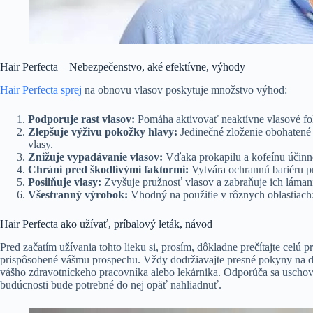
Hair Perfecta – Nebezpečenstvo, aké efektívne, výhody
Hair Perfecta sprej
na obnovu vlasov poskytuje množstvo výhod:
Podporuje rast vlasov:
Pomáha aktivovať neaktívne vlasové fol
Zlepšuje výživu pokožky hlavy:
Jedinečné zloženie obohatené o
vlasy.
Znižuje vypadávanie vlasov:
Vďaka prokapilu a kofeínu účinn
Chráni pred škodlivými faktormi:
Vytvára ochrannú bariéru p
Posilňuje vlasy:
Zvyšuje pružnosť vlasov a zabraňuje ich lámani
Všestranný výrobok:
Vhodný na použitie v rôznych oblastiach:
Hair Perfecta ako užívať, príbalový leták, návod
Pred začatím užívania tohto lieku si, prosím, dôkladne prečítajte celú 
prispôsobené vášmu prospechu. Vždy dodržiavajte presné pokyny na 
vášho zdravotníckeho pracovníka alebo lekárnika. Odporúča sa uschovať
budúcnosti bude potrebné do nej opäť nahliadnuť.