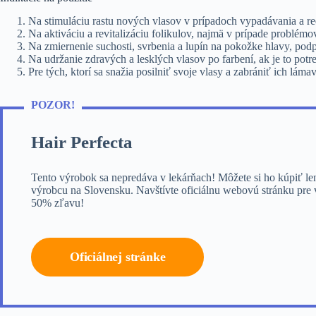
Na stimuláciu rastu nových vlasov v prípadoch vypadávania a re
Na aktiváciu a revitalizáciu folikulov, najmä v prípade problémov
Na zmiernenie suchosti, svrbenia a lupín na pokožke hlavy, pod
Na udržanie zdravých a lesklých vlasov po farbení, ak je to potr
Pre tých, ktorí sa snažia posilniť svoje vlasy a zabrániť ich lám
POZOR!
Hair Perfecta
Tento výrobok sa nepredáva v lekárňach! Môžete si ho kúpiť le
výrobcu na Slovensku. Navštívte oficiálnu webovú stránku pre v
50% zľavu!
Oficiálnej stránke