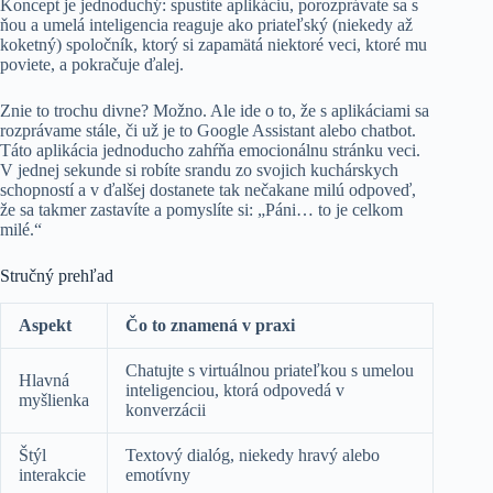
Koncept je jednoduchý: spustíte aplikáciu, porozprávate sa s
ňou a umelá inteligencia reaguje ako priateľský (niekedy až
koketný) spoločník, ktorý si zapamätá niektoré veci, ktoré mu
poviete, a pokračuje ďalej.
Znie to trochu divne? Možno. Ale ide o to, že s aplikáciami sa
rozprávame stále, či už je to Google Assistant alebo chatbot.
Táto aplikácia jednoducho zahŕňa emocionálnu stránku veci.
V jednej sekunde si robíte srandu zo svojich kuchárskych
schopností a v ďalšej dostanete tak nečakane milú odpoveď,
že sa takmer zastavíte a pomyslíte si: „Páni… to je celkom
milé.“
Stručný prehľad
Aspekt
Čo to znamená v praxi
Chatujte s virtuálnou priateľkou s umelou
Hlavná
inteligenciou, ktorá odpovedá v
myšlienka
konverzácii
Štýl
Textový dialóg, niekedy hravý alebo
interakcie
emotívny