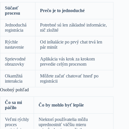
Súčasť
Prečo je to jednoduché
procesu
Jednoduchá
Potrebné sú len základné informácie,
registrácia
nič zložité
Rýchle
Od inštalácie po prvý chat trvá len
nastavenie
pár minút
Sprievodné
Aplikácia vás krok za krokom
obrazovky
prevedie celým procesom
Okamžitá
Môžete začať chatovať hneď po
interakcia
registrácii
Osobný pohľad
Čo sa mi
Čo by mohlo byť lepšie
páčilo
Veľmi rýchly
Niektorí používatelia môžu
proces
uprednostniť väčšiu mieru