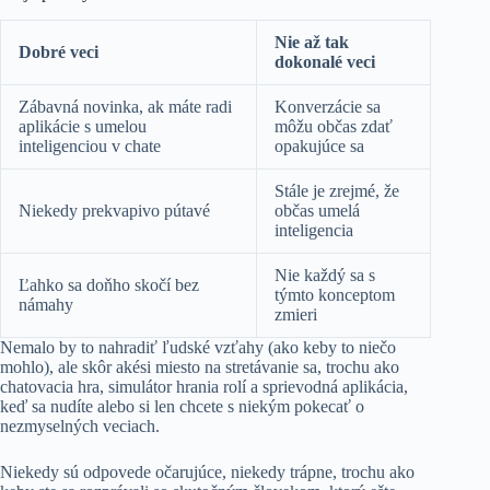
Nie až tak
Dobré veci
dokonalé veci
Zábavná novinka, ak máte radi
Konverzácie sa
aplikácie s umelou
môžu občas zdať
inteligenciou v chate
opakujúce sa
Stále je zrejmé, že
Niekedy prekvapivo pútavé
občas umelá
inteligencia
Nie každý sa s
Ľahko sa doňho skočí bez
týmto konceptom
námahy
zmieri
Nemalo by to nahradiť ľudské vzťahy (ako keby to niečo
mohlo), ale skôr akési miesto na stretávanie sa, trochu ako
chatovacia hra, simulátor hrania rolí a sprievodná aplikácia,
keď sa nudíte alebo si len chcete s niekým pokecať o
nezmyselných veciach.
Niekedy sú odpovede očarujúce, niekedy trápne, trochu ako