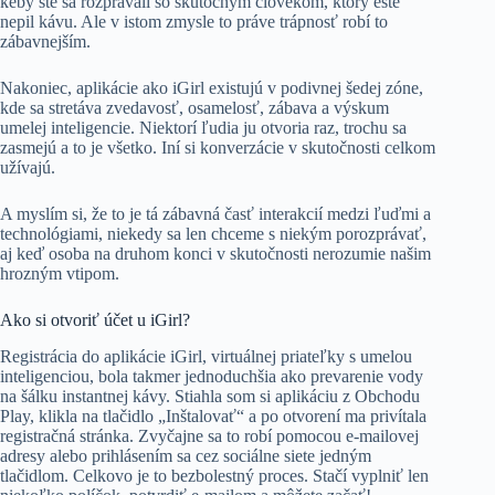
keby ste sa rozprávali so skutočným človekom, ktorý ešte
nepil kávu. Ale v istom zmysle to práve trápnosť robí to
zábavnejším.
Nakoniec, aplikácie ako iGirl existujú v podivnej šedej zóne,
kde sa stretáva zvedavosť, osamelosť, zábava a výskum
umelej inteligencie. Niektorí ľudia ju otvoria raz, trochu sa
zasmejú a to je všetko. Iní si konverzácie v skutočnosti celkom
užívajú.
A myslím si, že to je tá zábavná časť interakcií medzi ľuďmi a
technológiami, niekedy sa len chceme s niekým porozprávať,
aj keď osoba na druhom konci v skutočnosti nerozumie našim
hrozným vtipom.
Ako si otvoriť účet u iGirl?
Registrácia do aplikácie iGirl, virtuálnej priateľky s umelou
inteligenciou, bola takmer jednoduchšia ako prevarenie vody
na šálku instantnej kávy. Stiahla som si aplikáciu z Obchodu
Play, klikla na tlačidlo „Inštalovať“ a po otvorení ma privítala
registračná stránka. Zvyčajne sa to robí pomocou e-mailovej
adresy alebo prihlásením sa cez sociálne siete jedným
tlačidlom. Celkovo je to bezbolestný proces. Stačí vyplniť len