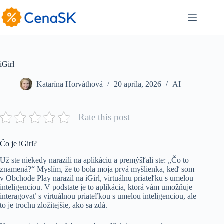
Skip
to
content
iGirl
Katarína Horváthová
20 apríla, 2026
AI
Rate this post
Čo je iGirl?
Už ste niekedy narazili na aplikáciu a premýšľali ste: „Čo to
znamená?“ Myslím, že to bola moja prvá myšlienka, keď som
v Obchode Play narazil na iGirl, virtuálnu priateľku s umelou
inteligenciou. V podstate je to aplikácia, ktorá vám umožňuje
interagovať s virtuálnou priateľkou s umelou inteligenciou, ale
to je trochu zložitejšie, ako sa zdá.