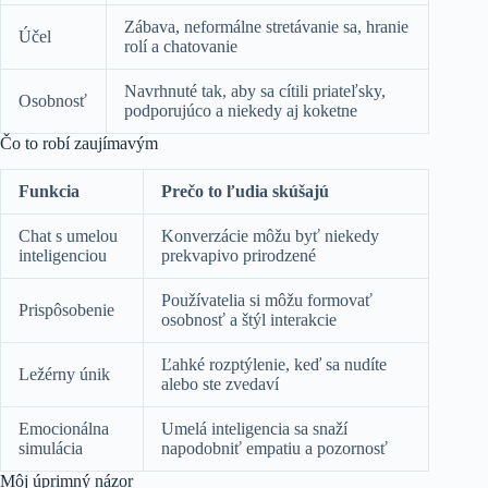
Zábava, neformálne stretávanie sa, hranie
Účel
rolí a chatovanie
Navrhnuté tak, aby sa cítili priateľsky,
Osobnosť
podporujúco a niekedy aj koketne
Čo to robí zaujímavým
Funkcia
Prečo to ľudia skúšajú
Chat s umelou
Konverzácie môžu byť niekedy
inteligenciou
prekvapivo prirodzené
Používatelia si môžu formovať
Prispôsobenie
osobnosť a štýl interakcie
Ľahké rozptýlenie, keď sa nudíte
Ležérny únik
alebo ste zvedaví
Emocionálna
Umelá inteligencia sa snaží
simulácia
napodobniť empatiu a pozornosť
Môj úprimný názor