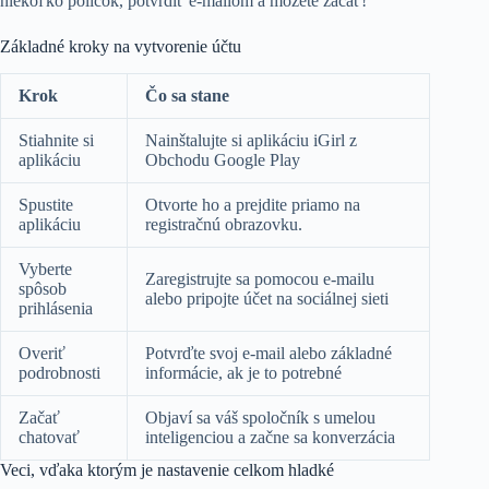
niekoľko políčok, potvrdiť e-mailom a môžete začať!
Základné kroky na vytvorenie účtu
Krok
Čo sa stane
Stiahnite si
Nainštalujte si aplikáciu iGirl z
aplikáciu
Obchodu Google Play
Spustite
Otvorte ho a prejdite priamo na
aplikáciu
registračnú obrazovku.
Vyberte
Zaregistrujte sa pomocou e-mailu
spôsob
alebo pripojte účet na sociálnej sieti
prihlásenia
Overiť
Potvrďte svoj e-mail alebo základné
podrobnosti
informácie, ak je to potrebné
Začať
Objaví sa váš spoločník s umelou
chatovať
inteligenciou a začne sa konverzácia
Veci, vďaka ktorým je nastavenie celkom hladké