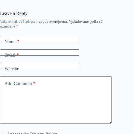
Leave a Reply
Vaša e-mailová adresa nebude zverejnená.
Vyžadované polia sú
označené
*
Name
*
Email
*
Website
Add Comment
*
I accept the
Privacy Policy