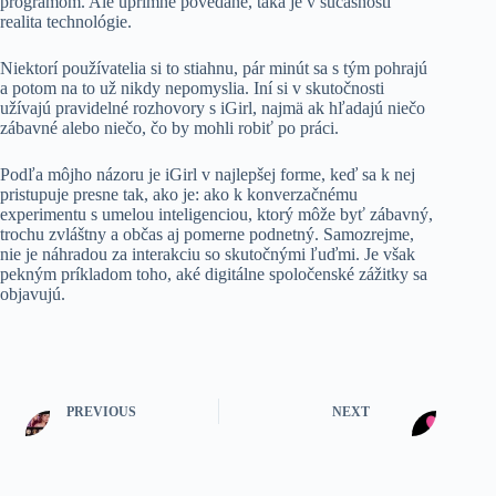
programom. Ale úprimne povedané, taká je v súčasnosti
realita technológie.
Niektorí používatelia si to stiahnu, pár minút sa s tým pohrajú
a potom na to už nikdy nepomyslia. Iní si v skutočnosti
užívajú pravidelné rozhovory s iGirl, najmä ak hľadajú niečo
zábavné alebo niečo, čo by mohli robiť po práci.
Podľa môjho názoru je iGirl v najlepšej forme, keď sa k nej
pristupuje presne tak, ako je: ako k konverzačnému
experimentu s umelou inteligenciou, ktorý môže byť zábavný,
trochu zvláštny a občas aj pomerne podnetný. Samozrejme,
nie je náhradou za interakciu so skutočnými ľuďmi. Je však
pekným príkladom toho, aké digitálne spoločenské zážitky sa
objavujú.
PREVIOUS
NEXT