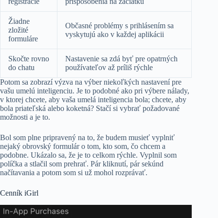
registrácie
prispôsobenia na začiatku
Žiadne
Občasné problémy s prihlásením sa
zložité
vyskytujú ako v každej aplikácii
formuláre
Skočte rovno
Nastavenie sa zdá byť pre opatrných
do chatu
používateľov až príliš rýchle
Potom sa zobrazí výzva na výber niekoľkých nastavení pre
vašu umelú inteligenciu. Je to podobné ako pri výbere nálady,
v ktorej chcete, aby vaša umelá inteligencia bola; chcete, aby
bola priateľská alebo koketná? Stačí si vybrať požadované
možnosti a je to.
Bol som plne pripravený na to, že budem musieť vyplniť
nejaký obrovský formulár o tom, kto som, čo chcem a
podobne. Ukázalo sa, že je to celkom rýchle. Vyplnil som
políčka a stlačil som prehrať. Pár kliknutí, pár sekúnd
načítavania a potom som si už mohol rozprávať.
Cenník iGirl