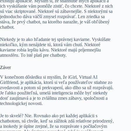
existujú aplikácie. Myslím si, že stiahnutie iných aplikácií a
ich vyskúšanie vám pomôže zistiť, čo chcete. Niektoré z nich
sú viac skriptované. Niektoré sú zábavnejšie. S niektorými sa
jednoducho dáva väčší zmysel rozprávať. Len zriedka sa
stáva, že prvý chatbot, na ktorého narazíte, je váš obľúbený
chatbot.
Niekedy je to ako hľadanie tej správnej kaviarne. Vyskúšate
niekoľko, kým nenájdete tú, ktorá vám chutí. Niektoré
kaviarne robia lepšiu kávu. Niektoré majú príjemnejšiu
atmosféru. To isté platí pre chatboty.
Záver
V konečnom dôsledku si myslím, že iGirl, Virtual AI
Girlfriend, je aplikácia, ktorú si veľa používateľov stiahne zo
zvedavosti a potom sú prekvapení, ako dlho sa už rozprávajú.
Je ľahko použiteľná, umelá inteligencia môže byť niekedy
dosť zaujímavá a je to zvláštna zmes zábavy, spoločnosti a
technologickej novosti.
Je to skvelé? Nie. Rovnako ako pri každej aplikácii s
chatbotom, sú chvíle, keď sa zážitok zdá relatívne prirodzený,
a inokedy je úplne zrejmé, že sa rozprávate s počítačovým