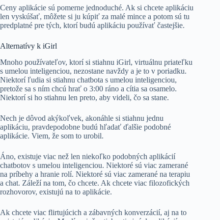
Ceny aplikácie sú pomerne jednoduché. Ak si chcete aplikáciu
len vyskúšať, môžete si ju kúpiť za malé mince a potom sú tu
predplatné pre tých, ktorí budú aplikáciu používať častejšie.
Alternatívy k iGirl
Mnoho používateľov, ktorí si stiahnu iGirl, virtuálnu priateľku
s umelou inteligenciou, nezostane navždy a je to v poriadku.
Niektorí ľudia si stiahnu chatbota s umelou inteligenciou,
pretože sa s ním chcú hrať o 3:00 ráno a cítia sa osamelo.
Niektorí si ho stiahnu len preto, aby videli, čo sa stane.
Nech je dôvod akýkoľvek, akonáhle si stiahnu jednu
aplikáciu, pravdepodobne budú hľadať ďalšie podobné
aplikácie. Viem, že som to urobil.
Áno, existuje viac než len niekoľko podobných aplikácií
chatbotov s umelou inteligenciou. Niektoré sú viac zamerané
na príbehy a hranie rolí. Niektoré sú viac zamerané na terapiu
a chat. Záleží na tom, čo chcete. Ak chcete viac filozofických
rozhovorov, existujú na to aplikácie.
Ak chcete viac flirtujúcich a zábavných konverzácií, aj na to