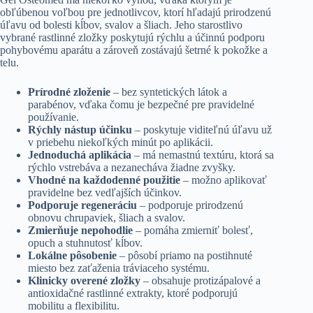
obľúbenou voľbou pre jednotlivcov, ktorí hľadajú prirodzenú
úľavu od bolesti kĺbov, svalov a šliach. Jeho starostlivo
vybrané rastlinné zložky poskytujú rýchlu a účinnú podporu
pohybovému aparátu a zároveň zostávajú šetrné k pokožke a
telu.
Prírodné zloženie
– bez syntetických látok a
parabénov, vďaka čomu je bezpečné pre pravidelné
používanie.
Rýchly nástup účinku
– poskytuje viditeľnú úľavu už
v priebehu niekoľkých minút po aplikácii.
Jednoduchá aplikácia
– má nemastnú textúru, ktorá sa
rýchlo vstrebáva a nezanecháva žiadne zvyšky.
Vhodné na každodenné použitie
– možno aplikovať
pravidelne bez vedľajších účinkov.
Podporuje regeneráciu
– podporuje prirodzenú
obnovu chrupaviek, šliach a svalov.
Zmierňuje nepohodlie
– pomáha zmierniť bolesť,
opuch a stuhnutosť kĺbov.
Lokálne pôsobenie
– pôsobí priamo na postihnuté
miesto bez zaťaženia tráviaceho systému.
Klinicky overené zložky
– obsahuje protizápalové a
antioxidačné rastlinné extrakty, ktoré podporujú
mobilitu a flexibilitu.