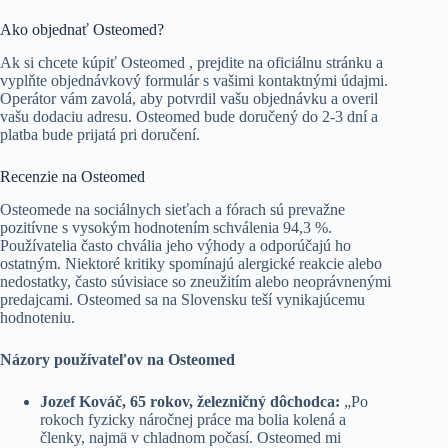
Ako objednať Osteomed?
Ak si chcete kúpiť Osteomed , prejdite na oficiálnu stránku a
vyplňte objednávkový formulár s vašimi kontaktnými údajmi.
Operátor vám zavolá, aby potvrdil vašu objednávku a overil
vašu dodaciu adresu. Osteomed bude doručený do 2-3 dní a
platba bude prijatá pri doručení.
Recenzie na Osteomed
Osteomede na sociálnych sieťach a fórach sú prevažne
pozitívne s vysokým hodnotením schválenia 94,3 %.
Používatelia často chvália jeho výhody a odporúčajú ho
ostatným. Niektoré kritiky spomínajú alergické reakcie alebo
nedostatky, často súvisiace so zneužitím alebo neoprávnenými
predajcami. Osteomed sa na Slovensku teší vynikajúcemu
hodnoteniu.
Názory používateľov na Osteomed
Jozef Kováč, 65 rokov, železničný dôchodca:
„Po
rokoch fyzicky náročnej práce ma bolia kolená a
členky, najmä v chladnom počasí. Osteomed mi