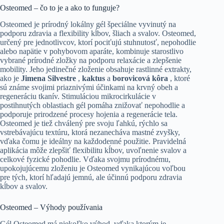
Osteomed – čo to je a ako to funguje?
Osteomed je prírodný lokálny gél špeciálne vyvinutý na
podporu zdravia a flexibility kĺbov, šliach a svalov. Osteomed,
určený pre jednotlivcov, ktorí pociťujú stuhnutosť, nepohodlie
alebo napätie v pohybovom aparáte, kombinuje starostlivo
vybrané prírodné zložky na podporu relaxácie a zlepšenie
mobility. Jeho jedinečné zloženie obsahuje rastlinné extrakty,
ako je
Jimena Silvestre
,
kaktus
a
borovicová kôra
, ktoré
sú známe svojimi priaznivými účinkami na krvný obeh a
regeneráciu tkanív. Stimuláciou mikrocirkulácie v
postihnutých oblastiach gél pomáha znižovať nepohodlie a
podporuje prirodzené procesy hojenia a regenerácie tela.
Osteomed je tiež chválený pre svoju ľahkú, rýchlo sa
vstrebávajúcu textúru, ktorá nezanecháva mastné zvyšky,
vďaka čomu je ideálny na každodenné použitie. Pravidelná
aplikácia môže zlepšiť flexibilitu kĺbov, uvoľnenie svalov a
celkové fyzické pohodlie. Vďaka svojmu prírodnému,
upokojujúcemu zloženiu je Osteomed vynikajúcou voľbou
pre tých, ktorí hľadajú jemnú, ale účinnú podporu zdravia
kĺbov a svalov.
Osteomed – Výhody používania
Gél Osteomed má niekoľko výhod, vďaka ktorým je