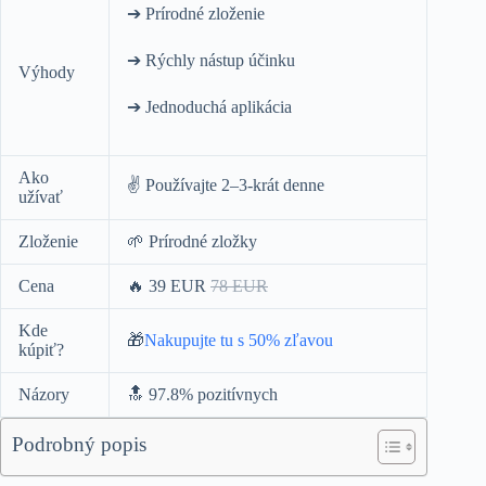
➔ Prírodné zloženie
➔ Rýchly nástup účinku
Výhody
➔ Jednoduchá aplikácia
Ako
✌️ Používajte 2–3-krát denne
užívať
Zloženie
🌱 Prírodné zložky
Cena
🔥 39 EUR
78 EUR
Kde
🎁
Nakupujte tu s 50% zľavou
kúpiť?
Názory
🔝 97.8% pozitívnych
Podrobný popis