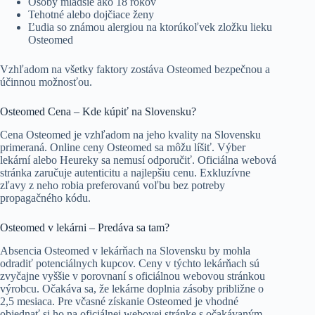
Osoby mladšie ako 18 rokov
Tehotné alebo dojčiace ženy
Ľudia so známou alergiou na ktorúkoľvek zložku lieku
Osteomed
Vzhľadom na všetky faktory zostáva Osteomed bezpečnou a
účinnou možnosťou.
Osteomed Cena – Kde kúpiť na Slovensku?
Cena Osteomed je vzhľadom na jeho kvality na Slovensku
primeraná. Online ceny Osteomed sa môžu líšiť. Výber
lekární alebo Heureky sa nemusí odporučiť. Oficiálna webová
stránka zaručuje autenticitu a najlepšiu cenu. Exkluzívne
zľavy z neho robia preferovanú voľbu bez potreby
propagačného kódu.
Osteomed v lekárni – Predáva sa tam?
Absencia Osteomed v lekárňach na Slovensku by mohla
odradiť potenciálnych kupcov. Ceny v týchto lekárňach sú
zvyčajne vyššie v porovnaní s oficiálnou webovou stránkou
výrobcu. Očakáva sa, že lekárne doplnia zásoby približne o
2,5 mesiaca. Pre včasné získanie Osteomed je vhodné
objednať si ho na oficiálnej webovej stránke s očakávaným