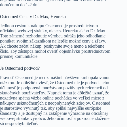
doručením do 1-2 dní.
Osteomed Cena v Dr. Max, Heureka
Jedinou cestou k nákupu Osteomed je prostredníctvom
oficiálnej webovej stránky, nie cez Heureku alebo Dr. Max.
Toto zámerné rozhodnutie výrobcu odráža jeho odhodlanie
ponúkať svojim zákazníkom najlepšie možné ceny a zľavy.
Ak chcete začať nákup, poskytnite svoje meno a telefónne
číslo, aby zástupca mohol overiť objednávku prostredníctvom
priamej komunikácie.
Je Osteomed podvod?
Pravosť Osteomed je medzi našimi návštevníkmi opakovanou
otázkou. Je dôležité uviesť, že Osteomed nie je podvod. Jeho
účinnosť je podporená množstvom pozitívnych referencií od
skutočných používateľov. Napriek tomu je dôležité uznať, že
negatívna spätná väzba online pochádza vo veľkej miere z
nákupov uskutočnených z neoprávnených zdrojov. Osteomed
je starostlivo vyvinutý tak, aby spĺňal najvyššie európske
štandardy a je dostupný na zakúpenie výhradne na oficiálnej
webovej stránke výrobcu. Jeho účinnosť a pokročilé zloženie
sú nespochybniteľné.