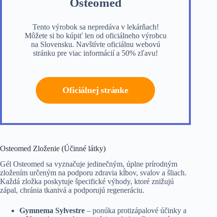
Osteomed
Tento výrobok sa nepredáva v lekárňach!
Môžete si ho kúpiť len od oficiálneho výrobcu
na Slovensku. Navštívte oficiálnu webovú
stránku pre viac informácií a 50% zľavu!
Oficiálnej stránke
Osteomed Zloženie (Účinné látky)
Gél Osteomed sa vyznačuje jedinečným, úplne prírodným
zložením určeným na podporu zdravia kĺbov, svalov a šliach.
Každá zložka poskytuje špecifické výhody, ktoré znižujú
zápal, chránia tkanivá a podporujú regeneráciu.
Gymnema Sylvestre
– ponúka protizápalové účinky a