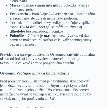
alebo svalu.
Masáž
– Jemne
vmasírujte gél
do pokožky, kým sa
úplne nevstrebe.
Frekvencia
– Používajte
2–3-krát denne
, ideálne ráno
a večer
, aby ste udržali nepretržitú podporu.
Trvanie
– Pre viditeľné výsledky pokračujte v aplikácii
aspoň
10–14 dní
, hoci gél sa môže používať aj
dlhodobo
bez nežiaducich účinkov.
Pohodlie
– Gél
nie je mastný
a nezmýva sa, vďaka
čomu sa môže stať súčasťou vašej každodennej rutiny
bez nepríjemností.
Pravidelné a správne používanie Osteomed zaisťuje optimálnu
úľavu od bolesti kĺbov a svalov a zároveň podporuje
flexibilitu a celkové zdravie pohybového aparátu.
Osteomed Vedľajšie účinky a kontraindikácie
Pred použitím lieku Osteomed je nevyhnutné skontrolovať
jeho zloženie, aby sa predišlo možným alergickým reakciám
na ktorúkoľvek z jeho zložiek. Vo všeobecnosti Osteomed
nemá žiadne výrazné vedľajšie účinky. Niektoré skupiny by
sa však mali jeho používaniu zdržať: