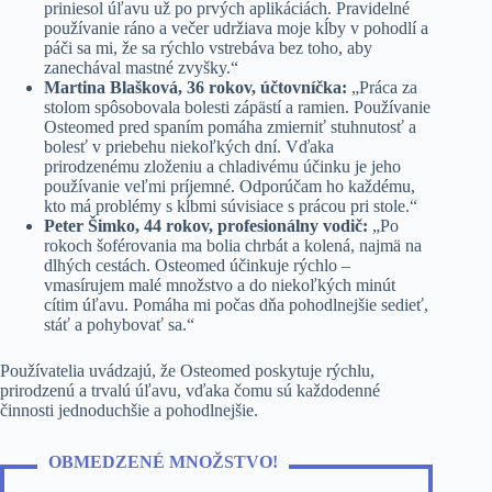
priniesol úľavu už po prvých aplikáciách. Pravidelné
používanie ráno a večer udržiava moje kĺby v pohodlí a
páči sa mi, že sa rýchlo vstrebáva bez toho, aby
zanechával mastné zvyšky.“
Martina Blašková, 36 rokov, účtovníčka:
„Práca za
stolom spôsobovala bolesti zápästí a ramien. Používanie
Osteomed pred spaním pomáha zmierniť stuhnutosť a
bolesť v priebehu niekoľkých dní. Vďaka
prirodzenému zloženiu a chladivému účinku je jeho
používanie veľmi príjemné. Odporúčam ho každému,
kto má problémy s kĺbmi súvisiace s prácou pri stole.“
Peter Šimko, 44 rokov, profesionálny vodič:
„Po
rokoch šoférovania ma bolia chrbát a kolená, najmä na
dlhých cestách. Osteomed účinkuje rýchlo –
vmasírujem malé množstvo a do niekoľkých minút
cítim úľavu. Pomáha mi počas dňa pohodlnejšie sedieť,
stáť a pohybovať sa.“
Používatelia uvádzajú, že Osteomed poskytuje rýchlu,
prirodzenú a trvalú úľavu, vďaka čomu sú každodenné
činnosti jednoduchšie a pohodlnejšie.
OBMEDZENÉ MNOŽSTVO!