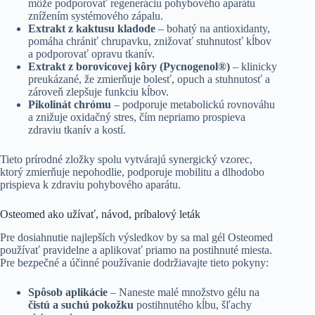
môže podporovať regeneráciu pohybového aparátu
znížením systémového zápalu.
Extrakt z kaktusu kladode
– bohatý na antioxidanty,
pomáha chrániť chrupavku, znižovať stuhnutosť kĺbov
a podporovať opravu tkanív.
Extrakt z borovicovej kôry (Pycnogenol®)
– klinicky
preukázané, že zmierňuje bolesť, opuch a stuhnutosť a
zároveň zlepšuje funkciu kĺbov.
Pikolinát chrómu
– podporuje metabolickú rovnováhu
a znižuje oxidačný stres, čím nepriamo prospieva
zdraviu tkanív a kostí.
Tieto prírodné zložky spolu vytvárajú synergický vzorec,
ktorý zmierňuje nepohodlie, podporuje mobilitu a dlhodobo
prispieva k zdraviu pohybového aparátu.
Osteomed ako užívať, návod, príbalový leták
Pre dosiahnutie najlepších výsledkov by sa mal gél Osteomed
používať pravidelne a aplikovať priamo na postihnuté miesta.
Pre bezpečné a účinné používanie dodržiavajte tieto pokyny:
Spôsob aplikácie
– Naneste malé množstvo gélu na
čistú a suchú pokožku
postihnutého kĺbu, šľachy