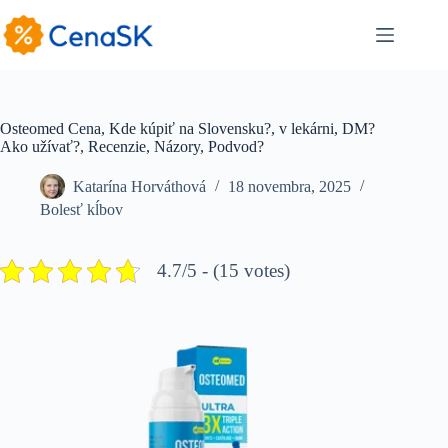
Skip
to
content
Osteomed Cena, Kde kúpiť na Slovensku?, v lekárni, DM?
Ako užívať?, Recenzie, Názory, Podvod?
Katarína Horváthová
18 novembra, 2025
Bolesť kĺbov
4.7/5 - (15 votes)