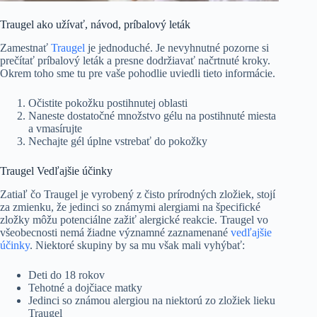
Traugel ako užívať, návod, príbalový leták
Zamestnať
Traugel
je jednoduché. Je nevyhnutné pozorne si
prečítať príbalový leták a presne dodržiavať načrtnuté kroky.
Okrem toho sme tu pre vaše pohodlie uviedli tieto informácie.
Očistite pokožku postihnutej oblasti
Naneste dostatočné množstvo gélu na postihnuté miesta
a vmasírujte
Nechajte gél úplne vstrebať do pokožky
Traugel Vedľajšie účinky
Zatiaľ čo Traugel je vyrobený z čisto prírodných zložiek, stojí
za zmienku, že jedinci so známymi alergiami na špecifické
zložky môžu potenciálne zažiť alergické reakcie. Traugel vo
všeobecnosti nemá žiadne významné zaznamenané
vedľajšie
účinky
. Niektoré skupiny by sa mu však mali vyhýbať:
Deti do 18 rokov
Tehotné a dojčiace matky
Jedinci so známou alergiou na niektorú zo zložiek lieku
Traugel