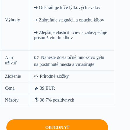
➔ Odstraňuje kŕče lýtkových svalov
Výhody
➔ Zabraňuje stagnácii a opuchu kĺbov
➔ Zlepšuje elasticitu ciev a zabezpečuje
prísun živín do kĺbov
👉 Naneste dostatočné množstvo gélu
Ako
užívať
na postihnuté miesta a vmasírujte
Zloženie
🌱 Prírodné zložky
Cena
🔥 39 EUR
Názory
🔝 98.7% pozitívnych
OBJEDNAŤ