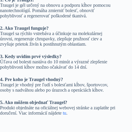
Traugel je gél určený na obnovu a podporu kĺbov pomocou
nanotechnológií. Pomáha zmierniť bolesť, obnoviť
pohyblivosť a regenerovať poškodené tkanivá.
2. Ako Traugel funguje?
Traugel sa rýchlo vstrebáva a účinkuje na molekulárnej
úrovni, regeneruje chrupavky, zlepšuje pružnosť ciev a
zvyšuje prietok živín k postihnutým oblastiam.
3. Kedy uvidím prvé výsledky?
Úľava od bolesti nastáva do 10 minút a výrazné zlepšenie
pohyblivosti kĺbov možno očakávať do 14 dní.
4. Pre koho je Traugel vhodný?
Traugel je vhodný pre ľudí s bolesťami kĺbov, športovcov,
osoby s nadváhou alebo po úrazoch a operáciách kĺbov.
5. Ako môžem objednať Traugel?
Produkt objednáte na oficiálnej webovej stránke a zaplatíte pri
doručení. Viac informácií nájdete
tu
.