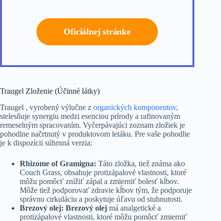
Oficiálnej stránke
Traugel Zloženie (Účinné látky)
Traugel , vyrobený výlučne z
organických komponentov
,
stelesňuje synergiu medzi esenciou prírody a rafinovaným
remeselným spracovaním. Vyčerpávajúci zoznam zložiek je
pohodlne načrtnutý v produktovom letáku. Pre vaše pohodlie
je k dispozícii súhrnná verzia:
Rhizome of Gramigna:
Táto zložka, tiež známa ako
Couch Grass, obsahuje protizápalové vlastnosti, ktoré
môžu pomôcť znížiť zápal a zmierniť bolesť kĺbov.
Môže tiež podporovať zdravie kĺbov tým, že podporuje
správnu cirkuláciu a poskytuje úľavu od stuhnutosti.
Brezový olej: Brezový olej
má analgetické a
protizápalové vlastnosti, ktoré môžu pomôcť zmierniť