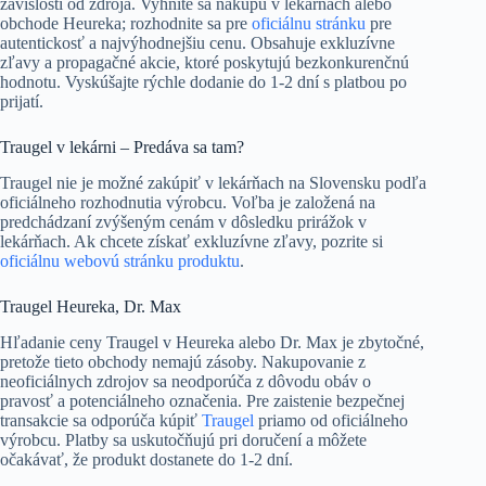
závislosti od zdroja. Vyhnite sa nákupu v lekárňach alebo
obchode Heureka; rozhodnite sa pre
oficiálnu stránku
pre
autentickosť a najvýhodnejšiu cenu. Obsahuje exkluzívne
zľavy a propagačné akcie, ktoré poskytujú bezkonkurenčnú
hodnotu. Vyskúšajte rýchle dodanie do 1-2 dní s platbou po
prijatí.
Traugel v lekárni – Predáva sa tam?
Traugel nie je možné zakúpiť v lekárňach na Slovensku podľa
oficiálneho rozhodnutia výrobcu. Voľba je založená na
predchádzaní zvýšeným cenám v dôsledku prirážok v
lekárňach. Ak chcete získať exkluzívne zľavy, pozrite si
oficiálnu webovú stránku produktu
.
Traugel Heureka, Dr. Max
Hľadanie ceny Traugel v Heureka alebo Dr. Max je zbytočné,
pretože tieto obchody nemajú zásoby. Nakupovanie z
neoficiálnych zdrojov sa neodporúča z dôvodu obáv o
pravosť a potenciálneho označenia. Pre zaistenie bezpečnej
transakcie sa odporúča kúpiť
Traugel
priamo od oficiálneho
výrobcu. Platby sa uskutočňujú pri doručení a môžete
očakávať, že produkt dostanete do 1-2 dní.