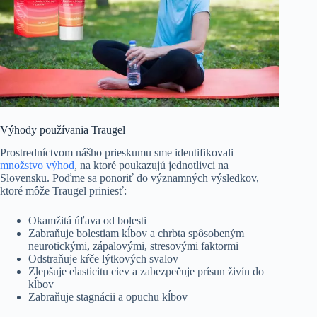
Výhody používania Traugel
Prostredníctvom nášho prieskumu sme identifikovali
množstvo výhod
, na ktoré poukazujú jednotlivci na
Slovensku. Poďme sa ponoriť do významných výsledkov,
ktoré môže Traugel priniesť:
Okamžitá úľava od bolesti
Zabraňuje bolestiam kĺbov a chrbta spôsobeným
neurotickými, zápalovými, stresovými faktormi
Odstraňuje kŕče lýtkových svalov
Zlepšuje elasticitu ciev a zabezpečuje prísun živín do
kĺbov
Zabraňuje stagnácii a opuchu kĺbov