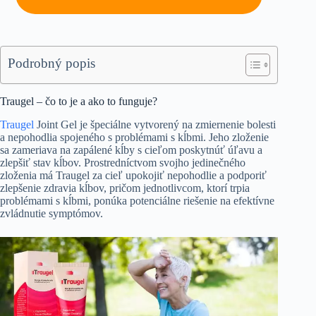
Podrobný popis
Traugel – čo to je a ako to funguje?
Traugel
Joint Gel je špeciálne vytvorený na zmiernenie bolesti
a nepohodlia spojeného s problémami s kĺbmi. Jeho zloženie
sa zameriava na zapálené kĺby s cieľom poskytnúť úľavu a
zlepšiť stav kĺbov. Prostredníctvom svojho jedinečného
zloženia má Traugel za cieľ upokojiť nepohodlie a podporiť
zlepšenie zdravia kĺbov, pričom jednotlivcom, ktorí trpia
problémami s kĺbmi, ponúka potenciálne riešenie na efektívne
zvládnutie symptómov.