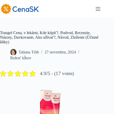
Skip
to
content
Traugel Cena, v lekárni, Kde kúpiť?, Podvod, Recenzie,
Názory, Davkovanie, Ako užívať?, Návod, Zloženie (Účinné
látky)
Tatiana Tóth
27 novembra, 2024
Bolesť kĺbov
4.9/5 - (17 votes)