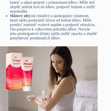
bolesť a zápal spojený s ochoreniami kĺbov. Môže tiež
zlepšiť prietok krvi do kĺbov, podporiť hojenie a znížiť
nepohodlie.
Mätový olej
má chladivé a upokojujúce vlastnosti,
ktoré môžu poskytnúť úľavu od bolesti kĺbov. Môže
pomôcť zmierniť svalové napätie a podporiť relaxáciu,
čím prispieva k celkovému pohodliu kĺbov. Navyše
jeho protizápalové účinky môžu znížiť opuchy a zlepšiť
pohyblivosť postihnutých kĺbov.