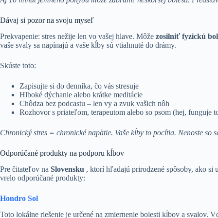
Dávaj si pozor na svoju myseľ
Prekvapenie: stres nežije len vo vašej hlave. Môže
zosilniť fyzickú bo
vaše svaly sa napínajú a vaše kĺby sú vtiahnuté do drámy.
Skúste toto:
Zapisujte si do denníka, čo vás stresuje
Hlboké dýchanie alebo krátke meditácie
Chôdza bez podcastu – len vy a zvuk vašich nôh
Rozhovor s priateľom, terapeutom alebo so psom (hej, funguje t
Chronický stres = chronické napätie. Vaše kĺby to pocítia. Nenoste so s
Odporúčané produkty na podporu kĺbov
Pre čitateľov na
Slovensku
, ktorí hľadajú prirodzené spôsoby, ako si 
vrelo odporúčané produkty:
Hondro
Sol
Toto lokálne riešenie je určené na zmiernenie bolesti kĺbov a svalov