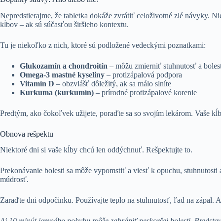
Nepredstierajme, že tabletka dokáže zvrátiť celoživotné zlé návyky. N
kĺbov – ak sú súčasťou širšieho kontextu.
Tu je niekoľko z nich, ktoré sú podložené vedeckými poznatkami:
Glukozamín a chondroitín
– môžu zmierniť stuhnutosť a boles
Omega-3 mastné kyseliny
– protizápalová podpora
Vitamín D
– obzvlášť dôležitý, ak sa málo slníte
Kurkuma (kurkumín)
– prírodné protizápalové korenie
Predtým, ako čokoľvek užijete, poraďte sa so svojím lekárom. Vaše kĺby
Obnova rešpektu
Niektoré dni si vaše kĺby chcú len oddýchnuť. Rešpektujte to.
Prekonávanie bolesti sa môže vypomstiť a viesť k opuchu, stuhnutosti a
múdrosť.
Zaraďte dni odpočinku. Používajte teplo na stuhnutosť, ľad na zápal. 
Aj 10 minút jemného pohybu môže zabrániť neskoršej bolesti. Predstavt