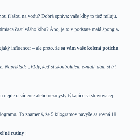
ou fľašou na vodu? Dobrá správa: vaše kĺby to tiež milujú.
tlmiaca časť vášho kĺbu? Áno, je to v podstate malá špongia.
jaký influencer – ale preto, že
sa vám vaše kolená potichu
e. Napríklad: „Vždy, keď si skontrolujem e-mail, dám si tri
 nejde o súdenie alebo nezmysly týkajúce sa stravovacej
 kilogramu. To znamená, že 5 kilogramov navyše sa rovná 18
eľné rutiny
: