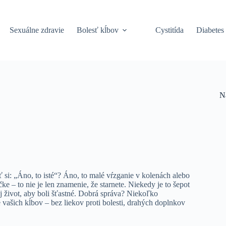
Sexuálne zdravie
Bolesť kĺbov
Cystitída
Diabetes
N
ť si: „Áno, to isté“? Áno, to malé vŕzganie v kolenách alebo
e – to nie je len znamenie, že starnete. Niekedy je to šepot
voj život, aby boli šťastné. Dobrá správa? Niekoľko
šich kĺbov – bez liekov proti bolesti, drahých doplnkov