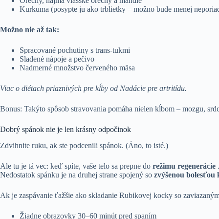
Orechy, najmä vlašské orechy a mandle
Kurkuma (posypte ju ako trblietky – možno bude menej neporia
Možno nie až tak:
Spracované pochutiny s trans-tukmi
Sladené nápoje a pečivo
Nadmerné množstvo červeného mäsa
Viac o diétach priaznivých pre kĺby od Nadácie pre artritídu.
Bonus: Takýto spôsob stravovania pomáha nielen kĺbom – mozgu, srdc
Dobrý spánok nie je len krásny odpočinok
Zdvihnite ruku, ak ste podcenili spánok. (Áno, to isté.)
Ale tu je tá vec: keď spíte, vaše telo sa prepne do
režimu regenerácie
Nedostatok spánku je na druhej strane spojený so
zvýšenou bolesťou
Ak je zaspávanie ťažšie ako skladanie Rubikovej kocky so zaviazaným
Žiadne obrazovky 30–60 minút pred spaním