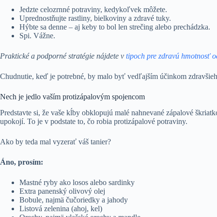
Jedzte celozrnné potraviny, kedykoľvek môžete.
Uprednostňujte rastliny, bielkoviny a zdravé tuky.
Hýbte sa denne – aj keby to bol len strečing alebo prechádzka.
Spi. Vážne.
Praktické a podporné stratégie nájdete v
tipoch pre zdravú hmotnosť 
Chudnutie, keď je potrebné, by malo byť vedľajším účinkom zdravšieho 
Nech je jedlo vaším protizápalovým spojencom
Predstavte si, že vaše kĺby obklopujú malé nahnevané zápalové škriatkov
upokojí. To je v podstate to, čo robia protizápalové potraviny.
Ako by teda mal vyzerať váš tanier?
Áno, prosím:
Mastné ryby ako losos alebo sardinky
Extra panenský olivový olej
Bobule, najmä čučoriedky a jahody
Listová zelenina (ahoj, kel)