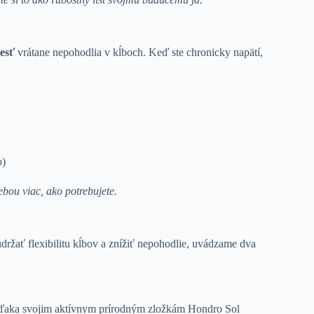
lesť
vrátane nepohodlia v kĺboch. Keď ste chronicky napätí,
o)
ebou viac, ako potrebujete.
udržať flexibilitu kĺbov a znížiť nepohodlie, uvádzame dva
. Vďaka svojim aktívnym prírodným zložkám Hondro Sol