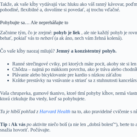
Takže, ak vaše kĺby vydávajú viac hluku ako váš ranný kávovar, poďme
pohodlné, flexibilné a, dovolíme si povedať, aj trochu vďačné.
Pohybujte sa… Ale nepreháňajte to
Začnime tým, čo je zrejmé:
pohyb je liek
, ale nie každý pohyb je ro
behať, pokiaľ vás to
nebaví
(a ak áno, nech vám žehná kolená).
Čo vaše kĺby naozaj milujú?
Jemný a konzistentný pohyb.
Ranné strečingové cviky, pri ktorých máte pocit, akoby ste si len 
Chôdza – najmä po mäkkom povrchu, ako je tráva alebo chodní
Plávanie alebo bicyklovanie pre kardio s nízkou záťažou
Krátke prestávky na vstávanie a striasť sa z stuhnutosti kancelárs
Vaša chrupavka, gumové tkanivo, ktoré tlmí pohyby kĺbov, nemá vlastné
ktorá cirkuluje iba vtedy, keď sa pohybujete.
Tu je hlbší pohľad z
Harvard Health
na to, ako pravidelné cvičenie s 
Tip : Ak vás
po
aktivite niečo bolí (a nie len „dobrá bolesť“), berte t
snažia hovoriť. Počúvajte.