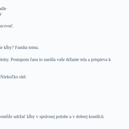
ndle
y
racovať.
še kĺby? Fandia tomu.
lohy. Postupom času to narúša vaše držanie tela a prispieva k
. Niekoľko rád:
omôže udržať kĺby v správnej polohe a v dobrej kondícii.