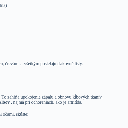
dna)
u, črevám… všetkým posielajú ďakovné listy.
. To zahŕňa upokojenie zápalu a obnovu kĺbových tkanív.
 kĺbov
, najmä pri ochoreniach, ako je artritída.
i očami, skúste: