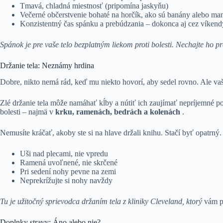
Tmavá, chladná miestnosť (pripomína jaskyňu)
Večerné občerstvenie bohaté na horčík, ako sú banány alebo ma
Konzistentný čas spánku a prebúdzania – dokonca aj cez víkend
Spánok je pre vaše telo bezplatným liekom proti bolesti. Nechajte ho p
Držanie tela: Neznámy hrdina
Dobre, nikto nemá rád, keď mu niekto hovorí, aby sedel rovno. Ale va
Zlé držanie tela môže namáhať kĺby a nútiť ich zaujímať nepríjemné po
bolesti – najmä v
krku, ramenách, bedrách a kolenách
.
Nemusíte kráčať, akoby ste si na hlave držali knihu. Stačí byť opatrný
Uši nad plecami, nie vpredu
Ramená uvoľnené, nie skrčené
Pri sedení nohy pevne na zemi
Neprekrížujte si nohy navždy
Tu je užitočný sprievodca držaním tela z kliniky Cleveland, ktorý
vám p
Doplnky stravy: Áno alebo nie?