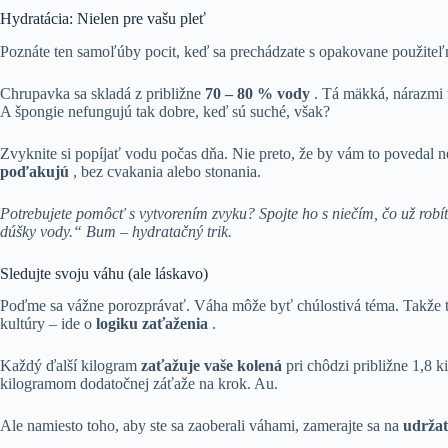
Hydratácia: Nielen pre vašu pleť
Poznáte ten samoľúby pocit, keď sa prechádzate s opakovane použiteľn
Chrupavka sa skladá z približne
70 – 80 % vody
. Tá mäkká, nárazmi 
A špongie nefungujú tak dobre, keď sú suché, však?
Zvyknite si popíjať vodu počas dňa. Nie preto, že by vám to povedal ne
poďakujú
, bez cvakania alebo stonania.
Potrebujete pomôcť s vytvorením zvyku? Spojte ho s niečím, čo už robít
dúšky vody.“ Bum – hydratačný trik.
Sledujte svoju váhu (ale láskavo)
Poďme sa vážne porozprávať. Váha môže byť chúlostivá téma. Takže tu
kultúry – ide o
logiku zaťaženia
.
Každý ďalší kilogram
zaťažuje vaše kolená
pri chôdzi približne 1,8
kilogramom dodatočnej záťaže na krok. Au.
Ale namiesto toho, aby ste sa zaoberali váhami, zamerajte sa na
udržat