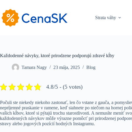
Skip
to
content
Strata váhy
Každodenné návyky, ktoré prirodzene podporujú zdravé kĺby
Tamara Nagy
23 mája, 2025
Blog
4.8/5 - (5 votes)
Počuli ste niekedy niekoho zastonať, len čo vstane z gauča, a pomyslie
nepríjemné praskanie v ramene, keď siahnete po niečom na hornej poličk
vašich kĺbov, ktoré si pýtajú trochu starostlivosti. A nemusíte meniť s
každodenných návykov môže výrazne pomôcť pri prirodzenej podpore va
stravy alebo jogových pozícií hodných Instagramu.