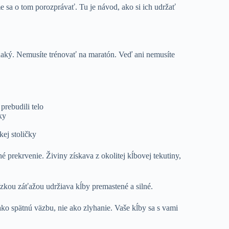
 sa o tom porozprávať. Tu je návod, ako si ich udržať
vnaký. Nemusíte trénovať na maratón. Veď ani nemusíte
prebudili telo
ky
kej stoličky
 prekrvenie. Živiny získava z okolitej kĺbovej tekutiny,
nízkou záťažou udržiava kĺby premastené a silné.
o ako spätnú väzbu, nie ako zlyhanie. Vaše kĺby sa s vami