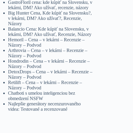
GastroFloril cena: kde kúpiť na Slovensku, v
lekárni, DM? Ako užívať, recenzie, názory
Big Hunter Cena, Kde kúpiť na Slovensku?,
v lekárni, DM? Ako užívať?, Recenzie,
Názory
Balancio Cena: Kde kúpiť na Slovensku, v
lekárni, DM? Ako užívať, Recenzie, Názory
Hemoril – Cena – v lekárni – Recenzie –
Názory – Podvod
Arthrovia – Cena – v lekárni – Recenzie –
Názory – Podvod
Hondrodin – Cena – v lekárni – Recenzie –
Názory – Podvod
DetoxDrops – Cena – v lekárni – Recenzie –
Názory – Podvod
Retilift – Cena – v lekárni – Recenzie –
Názory – Podvod
Chatboti s umelou inteligenciou bez
obmedzení NSFW
Najlepšie generátory necenzurovaného
videa: Testované a recenzované