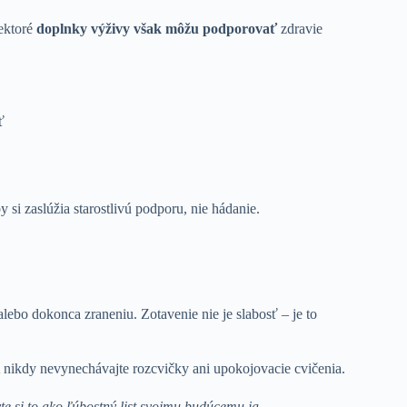
iektoré
doplnky výživy však môžu podporovať
zdravie
ť
 si zaslúžia starostlivú podporu, nie hádanie.
lebo dokonca zraneniu. Zotavenie nie je slabosť – je to
A nikdy nevynechávajte rozcvičky ani upokojovacie cvičenia.
e si to ako ľúbostný list svojmu budúcemu ja.